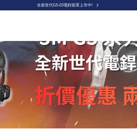
全新世代G5-03電銲面罩上市中!