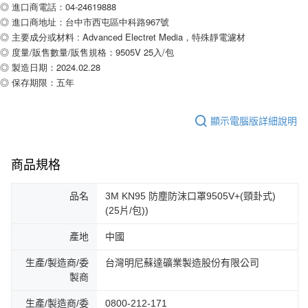
◎ 進口商電話：04-24619888
◎ 進口商地址：台中市西屯區中科路967號
◎ 主要成分或材料 : Advanced Electret Media，特殊靜電濾材
◎ 度量/販售數量/販售規格：9505V 25入/包
◎ 製造日期：2024.02.28
◎ 保存期限：五年
顯示電腦版詳細說明
商品規格
品名
3M KN95 防塵防沫口罩9505V+(頸卦式)
(25片/包))
產地
中國
生產/製造商/委
台灣明尼蘇達礦業製造股份有限公司
製商
生產/製造商/委
0800-212-171