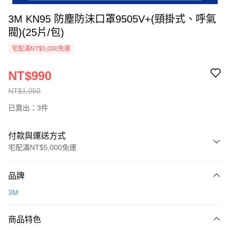
3M KN95 防塵防沫口罩9505V+(頸掛式、呼氣
閥)(25片/包)
宅配滿NT$5,000免運
NT$990
NT$1,050
已賣出：3件
付款與運送方式
宅配滿NT$5,000免運
付款方式
品牌
信用卡一次付款
3M
超商取貨付款
商品特色
LINE Pay