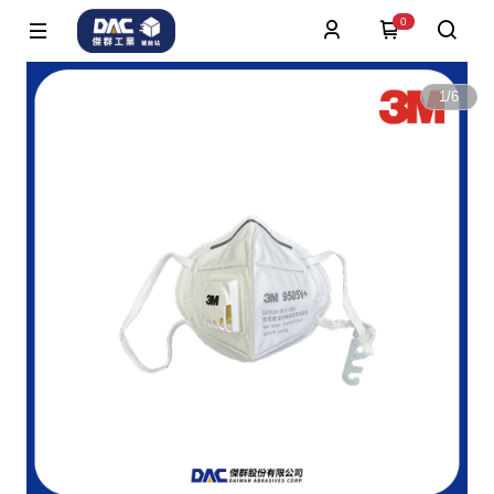
0
1
/
6