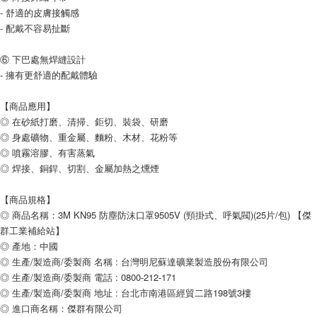
- 舒適的皮膚接觸感
- 配戴不容易扯斷
⑥ 下巴處無焊縫設計
- 擁有更舒適的配戴體驗
【商品應用】
◎ 在砂紙打磨、清掃、鉅切、裝袋、研磨
◎ 身處礦物、重金屬、麵粉、木材、花粉等
◎ 噴霧溶膠、有害蒸氣
◎ 焊接、銅銲、切割、金屬加熱之燻煙
【商品規格】
◎ 商品名稱：3M KN95 防塵防沫口罩9505V (頸掛式、呼氣閥)(25片/包) 【傑
群工業補給站】
◎ 產地：中國
◎ 生產/製造商/委製商 名稱 : 台灣明尼蘇達礦業製造股份有限公司
◎ 生產/製造商/委製商 電話 : 0800-212-171
◎ 生產/製造商/委製商 地址 : 台北市南港區經貿二路198號3樓
◎ 進口商名稱：傑群有限公司