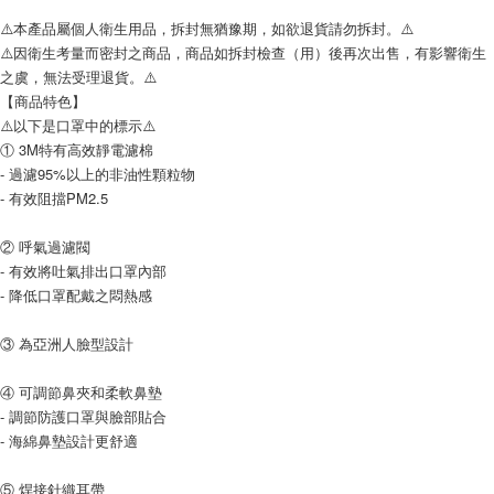
新竹物流(大件商品、貨量較大)
⚠️本產品屬個人衛生用品，拆封無猶豫期，如欲退貨請勿拆封。⚠️
每筆NT$200，滿NT$5,000(含以上)免運費
⚠️因衛生考量而密封之商品，商品如拆封檢查（用）後再次出售，有影響衛生
之虞，無法受理退貨。⚠️
【商品特色】
⚠️以下是口罩中的標示⚠️
① 3M特有高效靜電濾棉
- 過濾95%以上的非油性顆粒物
- 有效阻擋PM2.5
② 呼氣過濾閥
- 有效將吐氣排出口罩內部
- 降低口罩配戴之悶熱感
③ 為亞洲人臉型設計
④ 可調節鼻夾和柔軟鼻墊
- 調節防護口罩與臉部貼合
- 海綿鼻墊設計更舒適
⑤ 焊接針織耳帶