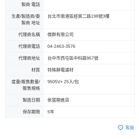
製商 電話
生產/製造商/委
台北市南港區經貿二路198號3樓
製商 地址
代理商名稱
傑群有限公司
代理商電話
04-2463-3576
代理商地址
台中市西屯區中科路967號
材質
特殊靜電濾材
度量/販售數量/
9505V+ 25入/包
販售規格
製造日期
依當期進貨
保存期限
5年
客服