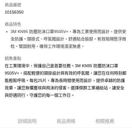
商品編號
Apple Pay
10156350
街口支付
商品特色
悠遊付
3M KN95 防塵防沫口罩9505V+，專為工業使用而設計，提供安
全盈+PAY
全防護。頸掛式、呼氣閥設計，舒適貼合臉部，有效阻隔懸浮微
粒。堅固耐用，確保工作環境清潔無慮。
運送方式
銷售重點
全家取貨付款
在工業環境中，保護自己是首要任務。3M KN95 防塵防沫口罩
每筆NT$60
9505V+，搭配輕便的頸掛設計與有效的呼氣閥，讓您在任何時刻都
能輕鬆呼吸。每包25片，專為長時間使用而設計，提供卓越的防護
付款後全家取貨
效果，讓您無懼塵埃與飛沫的侵害。選擇傑群工業補給站，讓安全
每筆NT$60
與舒適同行，守護您的每一個工作日。
7-11取貨付款
每筆NT$60
付款後7-11取貨
詳細說明
商品規格
相關推薦
每筆NT$60