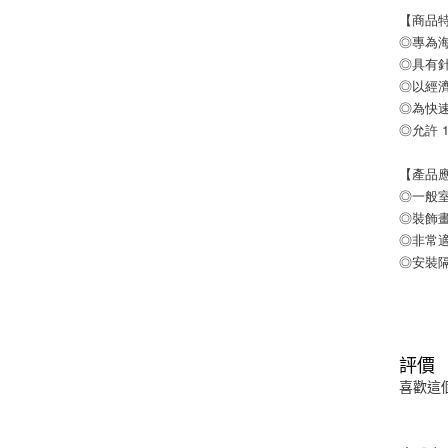
【商品特
◎專為
◎具有
◎以經
◎為快
◎允許 
【產品
◎一般
◎裝飾
◎非常
◎安裝
評價
喜歡這