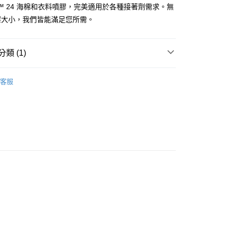
™ 24 海棉和衣料噴膠，完美適用於各種接著劑需求。無
案大小，我們皆能滿足您所需。
付款
0
類 (1)
家取貨
產品
噴膠
0
客服
付款
0
1取貨
0
大件商品、貨量較大)
00，滿NT$5,000(含以上)免運費