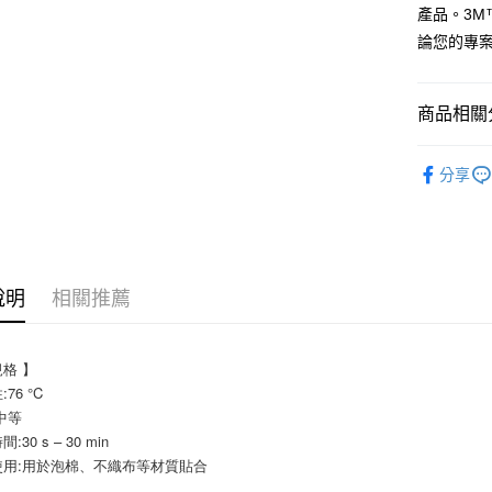
產品。3M
運送方式
論您的專
全家取貨
每筆NT$6
商品相關分
付款後全
🟧接著劑
每筆NT$6
分享
7-11取貨
每筆NT$6
付款後7-1
說明
相關推薦
每筆NT$6
新竹物流(
規格 】
每筆NT$2
76 °C
中等
30 s – 30 min
使用:用於泡棉、不織布等材質貼合