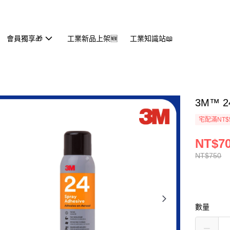
會員獨享🎁
工業新品上架🆕
工業知識站📖
3M™
宅配滿NT$
NT$7
NT$750
數量