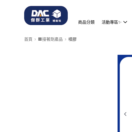
商品分類
活動專區✨
首頁
🟧接著劑產品
噴膠