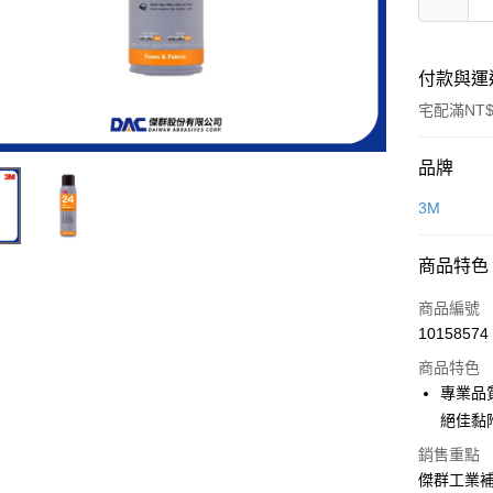
付款與運
宅配滿NT$
付款方式
品牌
信用卡一
3M
超商取貨
商品特色
LINE Pay
商品編號
Apple Pay
10158574
商品特色
街口支付
專業品
悠遊付
絕佳黏
全盈+PAY
銷售重點
傑群工業