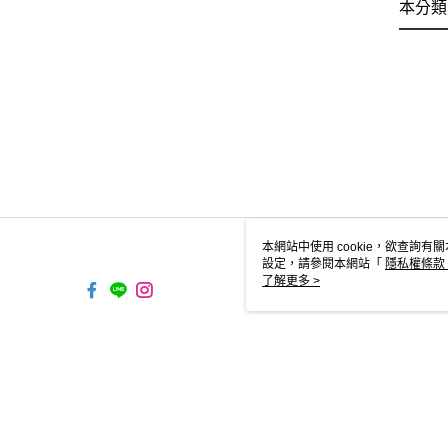
本分類
本網站中使用 cookie，欲查詢有關
設定，請參閱本網站「
隱私權條款
使用 cookie。
了解更多 >
TW-MWG1-66-60 Web2.0 Defau
© 2026 by 傑群股份有限公司