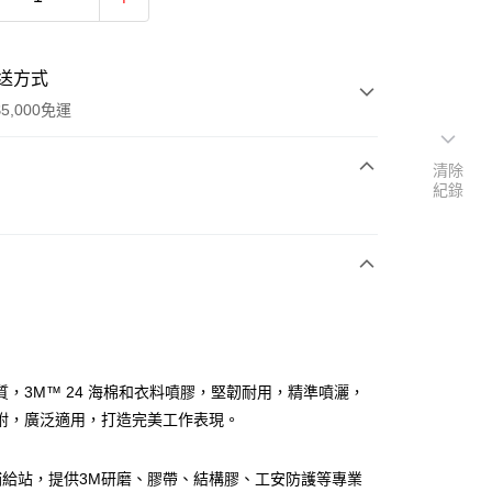
送方式
5,000免運
清除
紀錄
次付款
付款
質，3M™ 24 海棉和衣料噴膠，堅韌耐用，精準噴灑，
附，廣泛適用，打造完美工作表現。
補給站，提供3M研磨、膠帶、結構膠、工安防護等專業