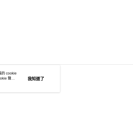
 cookie
kie 聲明
我知道了
若接到可疑電話，請洽詢165反詐騙專線
本站最佳瀏覽環境請使用 Google Chrome、Firefox 或 Edge 以上版本