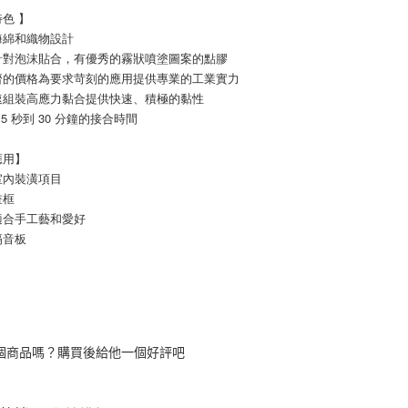
色 】
海綿和織物設計
針對泡沫貼合，有優秀的霧狀噴塗圖案的點膠
濟的價格為要求苛刻的應用提供專業的工業實力
速組裝高應力黏合提供快速、積極的黏性
15 秒到 30 分鐘的接合時間
應用】
室內裝潢項目
畫框
適合手工藝和愛好
隔音板
個商品嗎？購買後給他一個好評吧