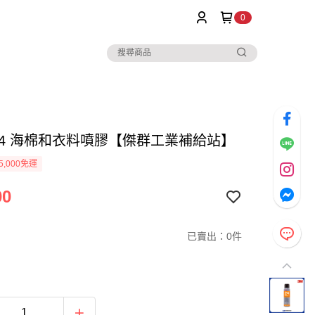
0
 24 海棉和衣料噴膠【傑群工業補給站】
5,000免運
00
已賣出：0件