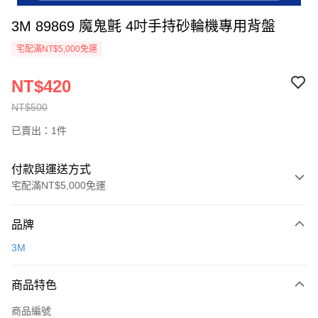
3M 89869 魔鬼氈 4吋手持砂輪機專用背盤
宅配滿NT$5,000免運
NT$420
NT$500
已賣出：1件
付款與運送方式
宅配滿NT$5,000免運
付款方式
品牌
信用卡一次付款
3M
超商取貨付款
商品特色
LINE Pay
商品編號
Apple Pay