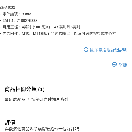
商品規格
• 零件編號：89869
• 3M ID：7100276338
• 可用直徑：4英吋 (100 毫米)、4.5英吋和5英吋
• 內含附件：M10、M14和5/8-11連接螺母，以及可選的按扣式中心柱
顯示電腦版詳細說明
客服
商品相關分類 (1)
🟪研磨產品
切割研磨砂輪片系列
評價
喜歡這個商品嗎？購買後給他一個好評吧