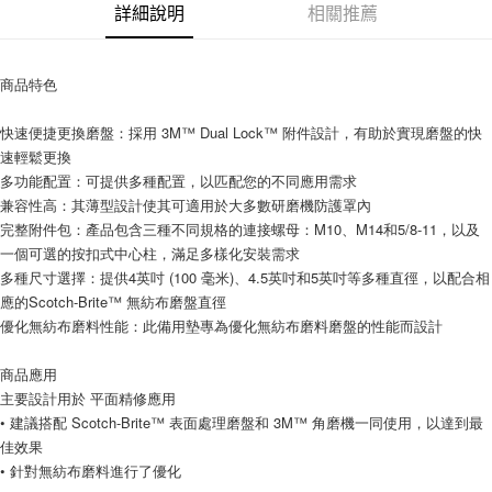
詳細說明
相關推薦
每筆NT$200，滿NT$5,000(含以上)免運費
商品特色
快速便捷更換磨盤：採用 3M™ Dual Lock™ 附件設計，有助於實現磨盤的快
速輕鬆更換
多功能配置：可提供多種配置，以匹配您的不同應用需求
兼容性高：其薄型設計使其可適用於大多數研磨機防護罩內
完整附件包：產品包含三種不同規格的連接螺母：M10、M14和5/8-11，以及
一個可選的按扣式中心柱，滿足多樣化安裝需求
多種尺寸選擇：提供4英吋 (100 毫米)、4.5英吋和5英吋等多種直徑，以配合相
應的Scotch-Brite™ 無紡布磨盤直徑
優化無紡布磨料性能：此備用墊專為優化無紡布磨料磨盤的性能而設計
商品應用
主要設計用於 平面精修應用
• 建議搭配 Scotch-Brite™ 表面處理磨盤和 3M™ 角磨機一同使用，以達到最
佳效果
• 針對無紡布磨料進行了優化