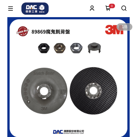
0
1
/
8