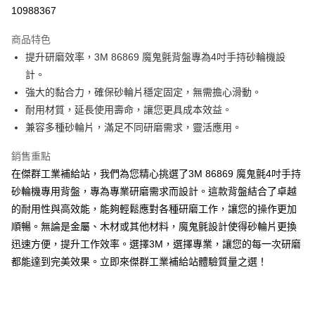
10988367
街口支付
商品特色
悠遊付
提升研磨效率，3M 86869 魔鬼氈背盤專為4吋手持砂輪機設
全盈+PAY
計。
強大的黏合力，確保砂輪片穩定固定，無需擔心滑動。
運送方式
耐用材質，延長使用壽命，讓您更具成本效益。
兼容多種砂輪片，滿足不同研磨需求，靈活應用。
全家取貨付款
每筆NT$60
銷售重點
在傑群工業補給站，我們為您精心挑選了3M 86869 魔鬼氈4吋手持
付款後全家取貨
砂輪機專用背盤，專為專業研磨需求而設計。這款背盤結合了卓越
每筆NT$60
的耐用性與高效能，能夠輕鬆應對各種研磨工作，讓您的操作更加
7-11取貨付款
順暢。無論是金屬、木材或其他材料，魔鬼氈設計使得砂輪片更換
每筆NT$60
迅速方便，提升工作效率。選擇3M，選擇專業，讓您的每一次研磨
都能達到完美效果。立即來傑群工業補給站體驗質量之選！
付款後7-11取貨
每筆NT$60
新竹物流(大件商品、貨量較大)