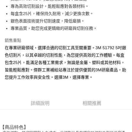
專為高效切割設計，能輕鬆應對各類材料。
街口支付
每盒含25片，確保持久耐用，減少更換次數。
悠遊付
銀色表面技術提升切割速度，降低磨損。
專業品質，助您完成更精緻的研磨與切割任務。
全盈+PAY
銷售重點
運送方式
在專業研磨領域，選擇合適的切割工具至關重要。3M 51792 5吋銀
全家取貨付款
色切割片，以其卓越的切割性能，為您提供高效的工作體驗。每盒
每筆NT$60
包含25片，能滿足各種工業需求，無論是金屬、塑料或其他材料，
皆能輕鬆應對。傑群工業補給站專注於提供優質的3M研磨產品，助
付款後全家取貨
您提升工作效率與安全性。選擇3M，選擇專業。
每筆NT$60
7-11取貨付款
每筆NT$60
詳細說明
相關推薦
付款後7-11取貨
每筆NT$60
【商品特色】
新竹物流(大件商品、貨量較大)