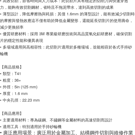
• 高效切割，節省時間與人力成本：此切割片具有穩定的切削力與快速穿透
每筆NT$200，滿NT$5,000(含以上)免運費
力，能夠有效切割鋼材，省時且不拖泥帶水，達到高效切割的成果
• 薄型設計，降低摩擦熱與耗損：其僅 1.6mm 的薄型設計，能有效減少切割時
的摩擦與發熱效應這不僅有助於降低金屬變形，還能延長切割片的使用壽命，
減少更換頻率
• 優質研磨材料：採用 3M 專業級研磨技術與高品質氧化鋁研磨材，確保切割
片的穩定性能和優異表現
• 多場域適用與高相容性：此切割片適用於多種場域，並能相容於各式手持砂
輪機
【商品規格】
• 類型：T41
• 粗度：36+
• 外徑：5in (125 mm)
• 厚度：1.6 mm
• 中央孔徑：22.23 mm
【商品應用】
• 主要適用材料：專為碳鋼、不鏽鋼等金屬材料的高速切割而設計
• 適用工具：特別適用於手持砂輪機
• 廣泛應用場景：廣泛用於金屬加工、結構鋼件切割與維修作業