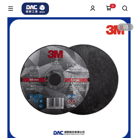
0
1
/
3