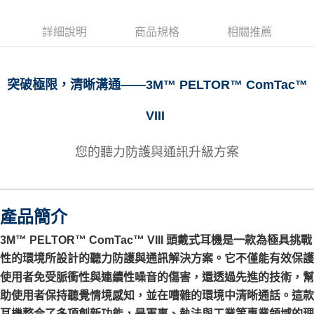
每筆NT$60
詳細說明
商品規格
相關推薦
7-11取貨付款
每筆NT$60
付款後7-11取貨
突破極限，清晰溝通——3M™ PELTOR™ ComTac™
每筆NT$60
VIII
新竹物流(大件商品、貨量較大)
每筆NT$200，滿NT$5,000(含以上)免運費
您的聽力防護與通訊升級方案
產品簡介
3M™ PELTOR™ ComTac™ VIII 頭戴式耳機是一款為極具挑戰
性的環境所設計的
聽力防護與通訊解決方案
。它不僅能有效保護
使用者免受脈衝性與連續性噪音的傷害，還透過先進的技術，幫
助使用者保持
聽覺情境感知
，並在嘈雜的環境中清晰通話。這款
耳機整合了多項創新功能，是軍事、執法與工業等專業領域的理