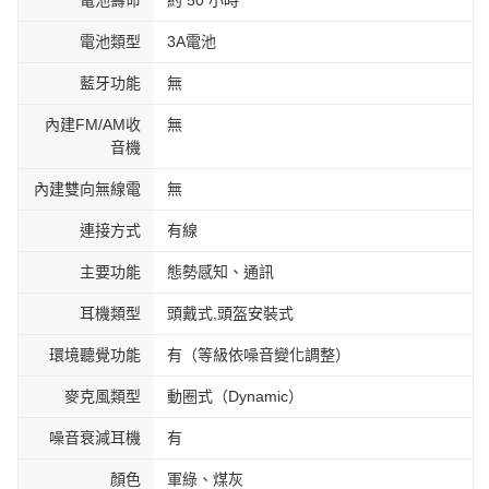
電池壽命
約 50 小時
電池類型
3A電池
藍牙功能
無
內建FM/AM收
無
音機
內建雙向無線電
無
連接方式
有線
主要功能
態勢感知、通訊
耳機類型
頭戴式,頭盔安裝式
環境聽覺功能
有（等級依噪音變化調整）
麥克風類型
動圈式（Dynamic）
噪音衰減耳機
有
顏色
軍綠、煤灰