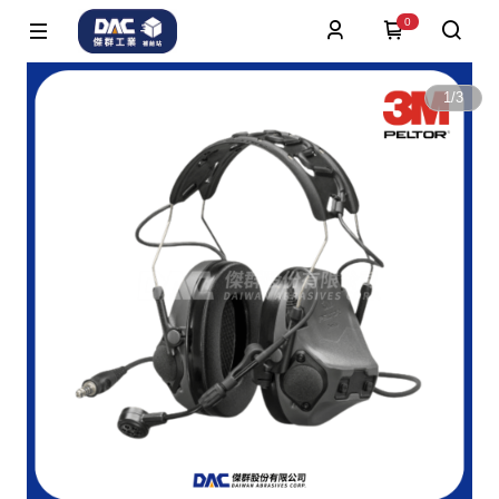
0
1
/
3