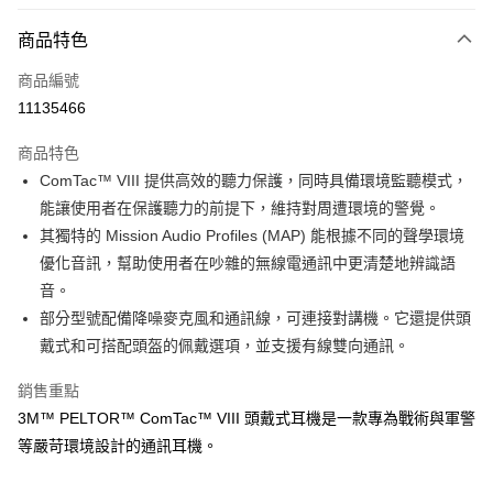
信用卡分期付款
3 期 0 利率 每期
NT$8,266
21家銀行
商品特色
6 期 0 利率 每期
NT$4,133
21家銀行
合作金庫商業銀行
第一商業銀行
商品編號
華南商業銀行
彰化商業銀行
合作金庫商業銀行
第一商業銀行
11135466
超商取貨付款
上海商業儲蓄銀行
台北富邦商業銀行
華南商業銀行
彰化商業銀行
國泰世華商業銀行
兆豐國際商業銀行
LINE Pay
上海商業儲蓄銀行
台北富邦商業銀行
商品特色
臺灣中小企業銀行
台中商業銀行
國泰世華商業銀行
兆豐國際商業銀行
ComTac™ VIII 提供高效的聽力保護，同時具備環境監聽模式，
匯豐（台灣）商業銀行
華泰商業銀行
Apple Pay
臺灣中小企業銀行
台中商業銀行
能讓使用者在保護聽力的前提下，維持對周遭環境的警覺。
聯邦商業銀行
遠東國際商業銀行
匯豐（台灣）商業銀行
華泰商業銀行
街口支付
元大商業銀行
永豐商業銀行
其獨特的 Mission Audio Profiles (MAP) 能根據不同的聲學環境
聯邦商業銀行
遠東國際商業銀行
玉山商業銀行
星展（台灣）商業銀行
優化音訊，幫助使用者在吵雜的無線電通訊中更清楚地辨識語
元大商業銀行
永豐商業銀行
悠遊付
台新國際商業銀行
中國信託商業銀行
玉山商業銀行
星展（台灣）商業銀行
音。
台灣樂天信用卡公司
台新國際商業銀行
中國信託商業銀行
全盈+PAY
部分型號配備降噪麥克風和通訊線，可連接對講機。它還提供頭
台灣樂天信用卡公司
戴式和可搭配頭盔的佩戴選項，並支援有線雙向通訊。
運送方式
銷售重點
全家取貨付款
3M™ PELTOR™ ComTac™ VIII 頭戴式耳機是一款專為戰術與軍警
每筆NT$60
等嚴苛環境設計的通訊耳機。
付款後全家取貨