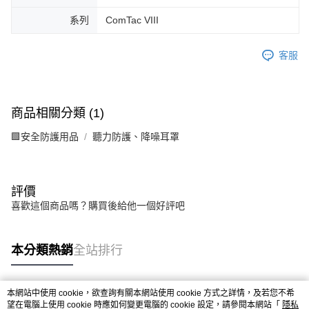
系列
ComTac VIII
客服
商品相關分類 (1)
🟩安全防護用品
聽力防護、降噪耳罩
評價
喜歡這個商品嗎？購買後給他一個好評吧
本分類熱銷
全站排行
本網站中使用 cookie，欲查詢有關本網站使用 cookie 方式之詳情，及若您不希
熱門標籤
望在電腦上使用 cookie 時應如何變更電腦的 cookie 設定，請參閱本網站「
隱私