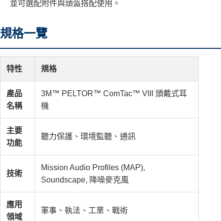
並可選配附件與頭盔搭配使用。
規格一覽
特性
規格
產品
3M™ PELTOR™ ComTac™ VIII 頭戴式耳
名稱
機
主要
聽力保護、環境監聽、通訊
功能
Mission Audio Profiles (MAP),
技術
Soundscape, 降噪麥克風
應用
軍事、執法、工業、戰術
領域