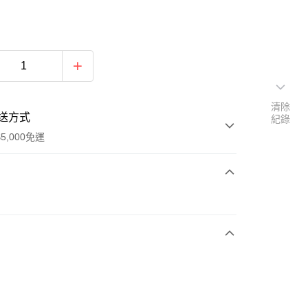
清除
送方式
紀錄
5,000免運
次付款
付款