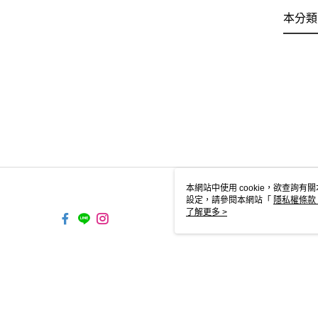
本分類
本網站中使用 cookie，欲查詢有關
設定，請參閱本網站「
隱私權條款
使用 cookie。
了解更多 >
TW-MWG1-61-48 Web2.0 Defau
© 2026 by 傑群股份有限公司