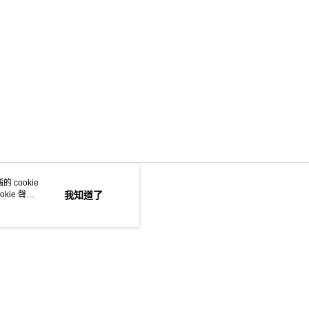
 cookie
kie 聲明
我知道了
若接到可疑電話，請洽詢165反詐騙專線
本站最佳瀏覽環境請使用 Google Chrome、Firefox 或 Edge 以上版本