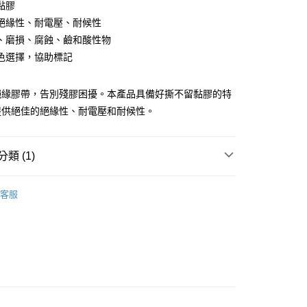
黏膠
絕緣性、耐電壓、耐候性
、磨損、腐蝕、鹼和酸性物
色選擇，協助標記
絕緣膠帶，告別殘膠困擾。本產品具備好撕不留黏膠的特
提供絕佳的絕緣性、耐電壓和耐候性。
付款
0
家取貨
類 (1)
0
品
特殊用膠帶
客服
付款
0
1取貨
0
大件商品、貨量較大)
00，滿NT$5,000(含以上)免運費