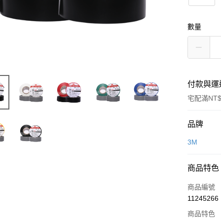
數量
付款與運
宅配滿NT$
付款方式
品牌
信用卡一
3M
超商取貨
商品特色
LINE Pay
商品編號
Apple Pay
11245266
商品特色
街口支付