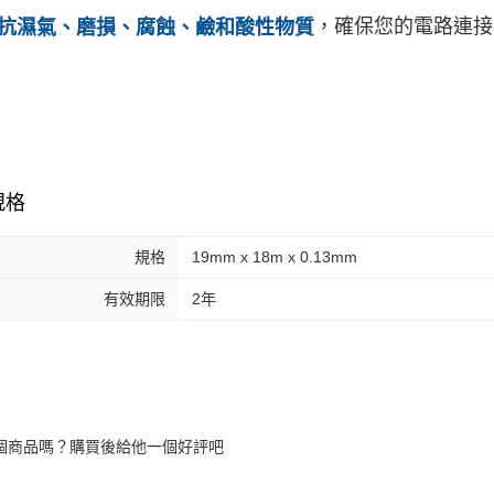
，確保您的電路連接
抗濕氣、磨損、腐蝕、鹼和酸性物質
規格
規格
19mm x 18m x 0.13mm
有效期限
2年
個商品嗎？購買後給他一個好評吧