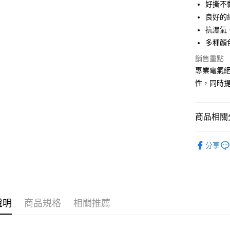
好撕不
悠遊付
良好的
抗濕氣
全盈+PAY
多種顏
銷售重點
運送方式
專業電氣
性，同時
全家取貨
每筆NT$6
付款後全
商品相關分
每筆NT$6
🟨膠帶產
分享
7-11取貨
每筆NT$6
付款後7-1
每筆NT$6
說明
商品規格
相關推薦
新竹物流(
每筆NT$2