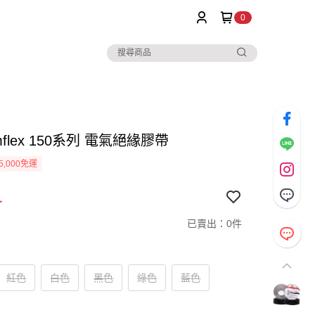
0
mflex 150系列 電氣絕緣膠帶
5,000免運
1
已賣出：0件
紅色
白色
黑色
綠色
藍色