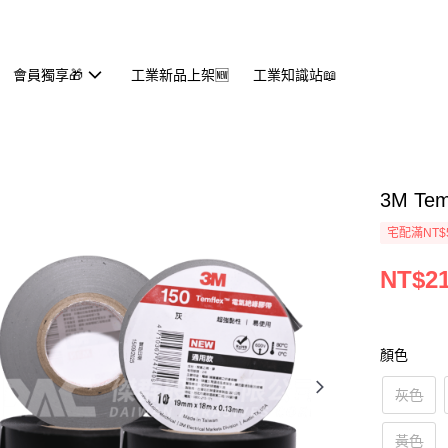
會員獨享🎁
工業新品上架🆕
工業知識站📖
3M Te
宅配滿NT$
NT$2
顏色
灰色
黃色