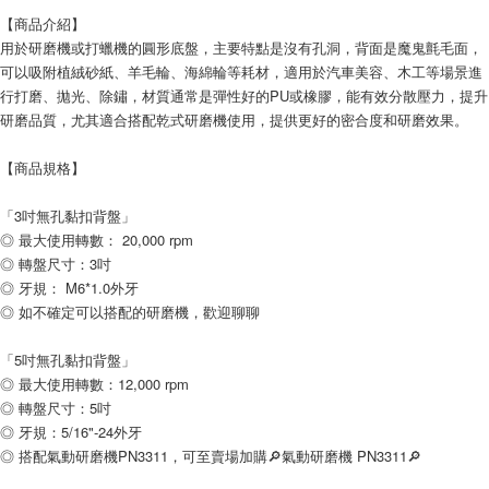
每筆NT$60
【商品介紹】
用於研磨機或打蠟機的圓形底盤，主要特點是沒有孔洞，背面是魔鬼氈毛面，
新竹物流(大件商品、貨量較大)
可以吸附植絨砂紙、羊毛輪、海綿輪等耗材，適用於汽車美容、木工等場景進
每筆NT$200，滿NT$5,000(含以上)免運費
行打磨、拋光、除鏽，材質通常是彈性好的PU或橡膠，能有效分散壓力，提升
研磨品質，尤其適合搭配乾式研磨機使用，提供更好的密合度和研磨效果。
【商品規格】
「3吋無孔黏扣背盤」
◎ 最大使用轉數： 20,000 rpm
◎ 轉盤尺寸：3吋
◎ 牙規： M6*1.0外牙
◎ 如不確定可以搭配的研磨機，歡迎聊聊
「5吋無孔黏扣背盤」
◎ 最大使用轉數：12,000 rpm
◎ 轉盤尺寸：5吋
◎ 牙規：5/16"-24外牙
◎ 搭配氣動研磨機PN3311，可至賣場加購🔎氣動研磨機 PN3311🔎