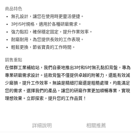
LINE Pay
商品特色
Apple Pay
無孔設計，讓您在使用時更靈活便捷。
3吋/5吋規格，適用於各種研磨需求。
街口支付
強力黏扣，確保穩定固定，提升作業效率。
悠遊付
耐磨耐用，為您提供長效的工作表現。
輕鬆更換，節省寶貴的工作時間。
全盈+PAY
銷售重點
運送方式
在傑群工業補給站，我們自豪地推出3吋和5吋無孔黏扣背盤，專為
全家取貨付款
專業研磨需求設計。這款背盤不僅提供卓越的附著力，還能有效減
每筆NT$60
少磨損，提升工作效率。無論是精細打磨還是粗糙處理，均能滿足
您的需求。選擇我們的產品，讓您的研磨作業更加順暢專業，實現
付款後全家取貨
理想效果。立即探索，提升您的工作品質！
每筆NT$60
7-11取貨付款
每筆NT$60
詳細說明
相關推薦
付款後7-11取貨