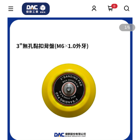
0
1
/
6