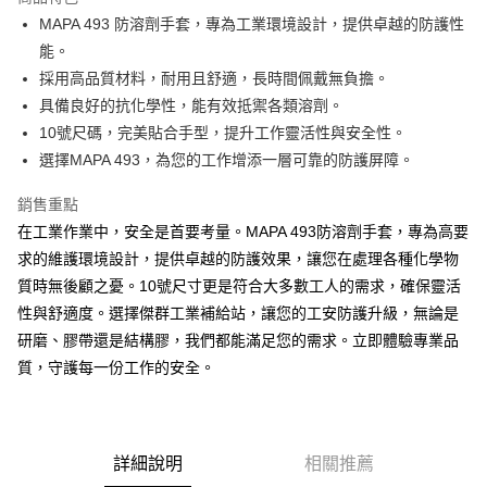
街口支付
MAPA 493 防溶劑手套，專為工業環境設計，提供卓越的防護性
能。
悠遊付
採用高品質材料，耐用且舒適，長時間佩戴無負擔。
全盈+PAY
具備良好的抗化學性，能有效抵禦各類溶劑。
10號尺碼，完美貼合手型，提升工作靈活性與安全性。
運送方式
選擇MAPA 493，為您的工作增添一層可靠的防護屏障。
付款後全家取貨
銷售重點
每筆NT$60
在工業作業中，安全是首要考量。MAPA 493防溶劑手套，專為高要
付款後7-11取貨
求的維護環境設計，提供卓越的防護效果，讓您在處理各種化學物
質時無後顧之憂。10號尺寸更是符合大多數工人的需求，確保靈活
每筆NT$60
性與舒適度。選擇傑群工業補給站，讓您的工安防護升級，無論是
新竹物流(大件商品、貨量較大)
研磨、膠帶還是結構膠，我們都能滿足您的需求。立即體驗專業品
每筆NT$200，滿NT$5,000(含以上)免運費
質，守護每一份工作的安全。
詳細說明
相關推薦