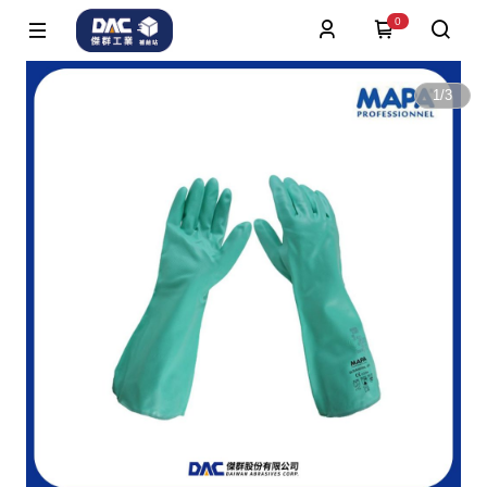
0
1
/
3