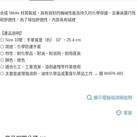
合成 Nitrile 材質製成，具有良好的機械性能及持久的化學保護，且兼具靈巧性
和舒適性，為了增加舒適性，內部具有絨裡
【產品說明】
◎ Size 10號：手掌寬度（約） 10″ ，25.4 cm
◎ 用途：化學防護手套
◎ 特性：耐化學品、耐油、耐溶劑，耐用度高
◎ 顏色：綠色
◎ 適合化工、工業清潔、溶劑處理等作業使用
◎ 主要是處理強溶劑、油性化學品或重度化學品工作 → 選 MAPA 493
顯示電腦版詳細說明
客服