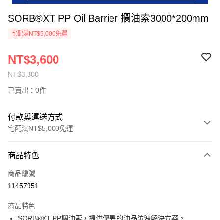
SORB®XT PP Oil Barrier 攔油索3000*200mm
宅配滿NT$5,000免運
NT$3,600
NT$3,800
已賣出：0件
付款與運送方式
宅配滿NT$5,000免運
付款方式
商品特色
信用卡一次付款
商品編號
信用卡分期付款
11457951
3 期 0 利率 每期
NT$1,200
21家銀行
商品特色
6 期 0 利率 每期
NT$600
21家銀行
合作金庫商業銀行
第一商業銀行
SORB®XT PP攔油索，提供優異的油品防洩解決方案。