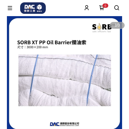
0
1
/
3