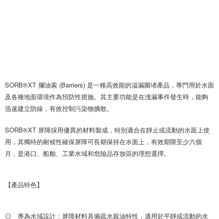
SORB®XT 攔油索 (Barriers) 是一種高效能的溢漏圍堵產品，專門用於水面
及各種地面環境作為預防性措施。其主要功能是在洩漏事件發生時，能夠
迅速建立防線，有效控制污染物擴散。
SORB®XT 屏障採用優異的材料製成，特別適合在靜止或流動的水面上使
用，其獨特的耐候性確保屏障可長期保持在水面上，有效期限至少六個
月，是港口、船舶、工業水域和危險品存放區的理想選擇。
【產品特色】
◎ 專為水域設計：屏障材料具備疏水親油特性，適用於平靜或流動的水