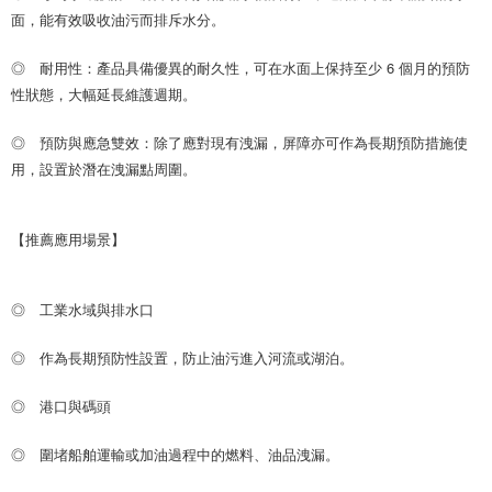
面，能有效吸收油污而排斥水分。
◎ 耐用性：產品具備優異的耐久性，可在水面上保持至少 6 個月的預防
性狀態，大幅延長維護週期。
◎ 預防與應急雙效：除了應對現有洩漏，屏障亦可作為長期預防措施使
用，設置於潛在洩漏點周圍。
【推薦應用場景】
◎ 工業水域與排水口
◎ 作為長期預防性設置，防止油污進入河流或湖泊。
◎ 港口與碼頭
◎ 圍堵船舶運輸或加油過程中的燃料、油品洩漏。