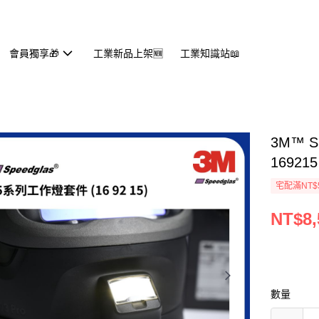
會員獨享🎁
工業新品上架🆕
工業知識站📖
3M™ 
169215
宅配滿NT$
NT$8,
數量