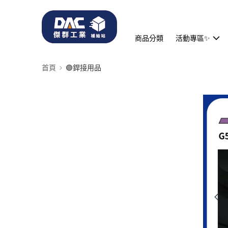
商品分類
活動專區✨
首頁
🟣銲接用品