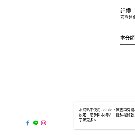
評價
喜歡這
本分類
本網站中使用 cookie，欲查詢有關
設定，請參閱本網站「
隱私權條款
使用 cookie。
了解更多 >