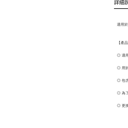
詳細
適用於
【產
◎ 適用
◎ 用
◎ 包
◎ 為
◎ 更