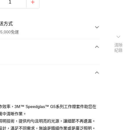
送方式
5,000免運
清除
紀錄
次付款
付款
效率，3M™ Speedglas™ G5系列工作燈套件助您在
境中清晰作業。
照明技術，提供均勻且明亮的光源，讓細節不再遺漏。
設計，滿足不同需求，無論是精細作業或是廣泛照明。