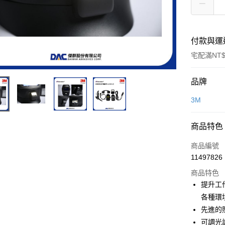
付款與運
宅配滿NT$
付款方式
品牌
信用卡一
3M
超商取貨
商品特色
LINE Pay
商品編號
Apple Pay
11497826
商品特色
街口支付
提升工作
悠遊付
各種環
先進的
全盈+PAY
可調光