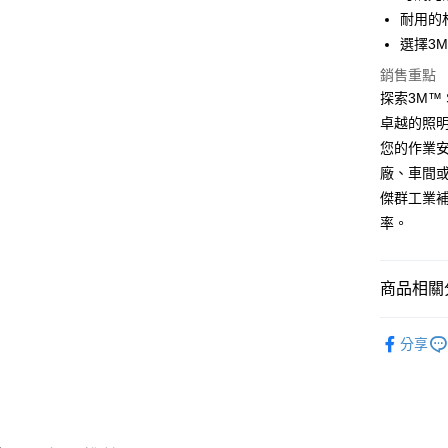
耐用的
運送方式
選擇3
全家取貨
銷售重點
探索3M™
每筆NT$6
卓越的照
付款後全
您的作業
每筆NT$6
廠、車間
傑群工業
7-11取貨
率。
每筆NT$6
付款後7-1
商品相關分
每筆NT$6
🟣銲接用
新竹物流(
分享
每筆NT$2