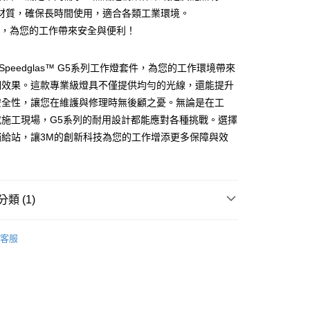
材質，確保長時間使用，適合各類工業環境。
M，為您的工作帶來安全與便利！
付款
 Speedglas™ G5系列工作燈套件，為您的工作環境帶來
0
明效果。這款專業級燈具不僅提供均勻的光線，還能提升
家取貨
安全性，讓您在維護與修理時無後顧之憂。無論是在工
0
或施工現場，G5系列的耐用設計都能應對各種挑戰。選擇
補給站，讓3M的創新科技為您的工作增添更多保障與效
付款
0
1取貨
類 (1)
0
品
大件商品、貨量較大)
客服
00，滿NT$5,000(含以上)免運費