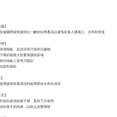
建議】
用於快速關閉或快速排出一齣的化學產品以避免其進入通風口、沙井和管道
說明】
前清潔地板、必須沒有汙垢和沉澱物
隔汙環的面積大於要保護的區域
面放在地板上並用力固定
必須是乾燥的
後】
在使用後很容易清洗列如用肥皂水和水清洗
方式】
子存放在提供的袋子裡，直到下次使用
必須在袋子的內側，以防止灰塵堆積