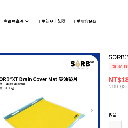
會員獨享🎁
工業新品上架🆕
工業知識站📖
SORB®
宅配滿NT$
NT$18
NT$19,00
數量