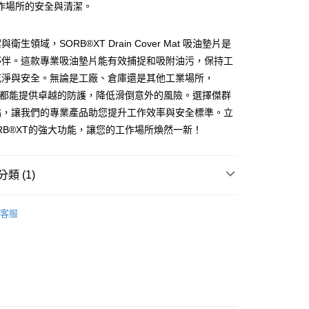
作場所的安全與清潔。
家取貨
0
衛生領域，SORB®XT Drain Cover Mat 吸油墊片是
夥伴。這款專業吸油墊片能有效捕捉和吸附油污，保持工
1取貨
乾淨與安全。無論是工廠、倉庫還是其他工業場所，
0
XT都能提供卓越的防護，降低滑倒意外的風險。選擇傑群
大件商品、貨量較大)
站，讓我們的專業產品助您提升工作效率與安全標準。立
00，滿NT$5,000(含以上)免運費
RB®XT的強大功能，讓您的工作場所煥然一新！
類 (1)
潔與衛生
客服