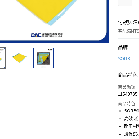
付款與運
宅配滿NT$
付款方式
品牌
信用卡一
SORB
LINE Pay
商品特色
Apple Pay
商品編號
街口支付
11540735
商品特色
悠遊付
SOR
全盈+PAY
高效吸
耐用材
環保選
運送方式