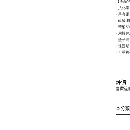
【產品
· 抗化
· 具有
· 硫酸
· 苯酚
· 用於
· 墊子
· 保固
· 可重
評價
喜歡這
本分類