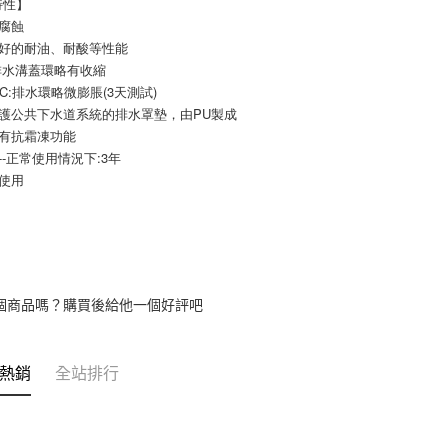
特性】
學腐蝕
很好的耐油、耐酸等性能
:排水溝蓋環略有收縮
50C:排水環略微膨脹(3天測試)
保護公共下水道系統的排水罩墊，由PU製成
具有抗霜凍功能
期--正常使用情況下:3年
複使用
個商品嗎？購買後給他一個好評吧
熱銷
全站排行