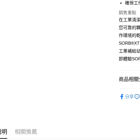
確保工
付款後全
銷售重點
每筆NT$6
在工業清潔與
您可靠的
付款後7-1
作環境的
每筆NT$6
SORB®
新竹物流(
工業補給
每筆NT$2
即體驗SO
商品相關分
⬛工業清
分享
說明
相關推薦