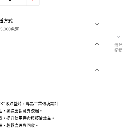
送方式
5,000免運
清除
紀錄
次付款
B®XT吸油墊片，專為工業環境設計。
油，迅速應對意外洩漏。
質，提升使用壽命與經濟效益。
擇，輕鬆處理與回收。