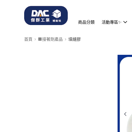
商品分類
活動專區✨
首頁
🟧接著劑產品
填縫膠