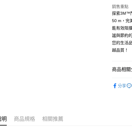
運送方式
銷售重點
探索3M™
全家取貨
50 m，
每筆NT$6
能有效阻
付款後全
謐與節約
每筆NT$6
您的生活
越品質！
7-11取貨
每筆NT$6
商品相關分
付款後7-1
每筆NT$6
🟧接著劑
分享
新竹物流(
每筆NT$2
說明
商品規格
相關推薦