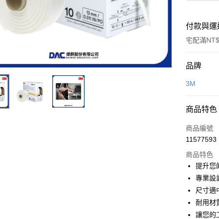
付款與運
宅配滿NT$
付款方式
品牌
信用卡一
3M
超商取貨
商品特色
LINE Pay
商品編號
Apple Pay
11577593
商品特色
街口支付
提升您
悠遊付
專業設
尺寸適
全盈+PAY
耐用材
讓您的