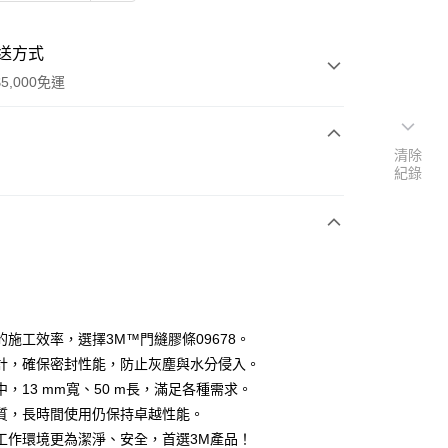
送方式
5,000免運
清除
次付款
紀錄
付款
的施工效率，選擇3M™門縫膠條09678。
計，確保密封性能，防止灰塵與水分侵入。
中，13 mm寬、50 m長，滿足各種需求。
質，長時間使用仍保持卓越性能。
工作環境更為潔淨、安全，首選3M產品！