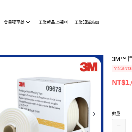
會員獨享🎁
工業新品上架🆕
工業知識站📖
3M™ 門
宅配滿NT$
NT$1,
數量