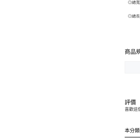
◎總寬度
◎總長
商品
評價
喜歡這
本分類