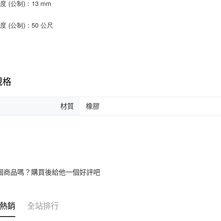
 (公制)：13 mm
度 (公制)：50 公尺
規格
材質
橡膠
個商品嗎？購買後給他一個好評吧
熱銷
全站排行