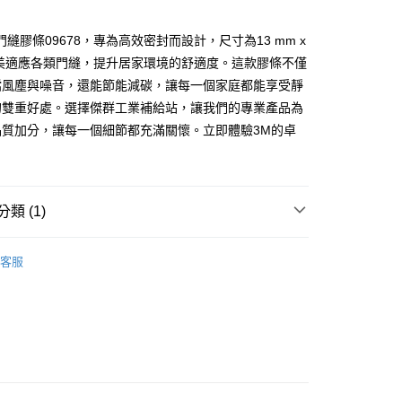
門縫膠條09678，專為高效密封而設計，尺寸為13 mm x
付款
完美適應各類門縫，提升居家環境的舒適度。這款膠條不僅
0
擋風塵與噪音，還能節能減碳，讓每一個家庭都能享受靜
家取貨
的雙重好處。選擇傑群工業補給站，讓我們的專業產品為
0
品質加分，讓每一個細節都充滿關懷。立即體驗3M的卓
付款
0
類 (1)
1取貨
0
產品
填縫膠
客服
大件商品、貨量較大)
00，滿NT$5,000(含以上)免運費