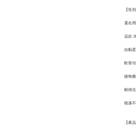
【告別
還在
這款 
自動柔
軟骨功
後悔藥
耐得住
噴漆不
【產