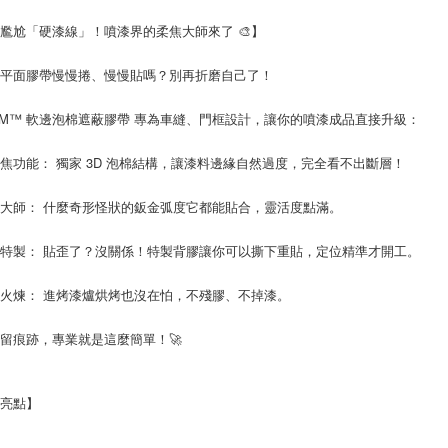
尷尬「硬漆線」！噴漆界的柔焦大師來了 🎨】
用平面膠帶慢慢捲、慢慢貼嗎？別再折磨自己了！
3M™ 軟邊泡棉遮蔽膠帶 專為車縫、門框設計，讓你的噴漆成品直接升級：
焦功能： 獨家 3D 泡棉結構，讓漆料邊緣自然過度，完全看不出斷層！
大師： 什麼奇形怪狀的鈑金弧度它都能貼合，靈活度點滿。
特製： 貼歪了？沒關係！特製背膠讓你可以撕下重貼，定位精準才開工。
火煉： 進烤漆爐烘烤也沒在怕，不殘膠、不掉漆。
留痕跡，專業就是這麼簡單！🚀
品亮點】