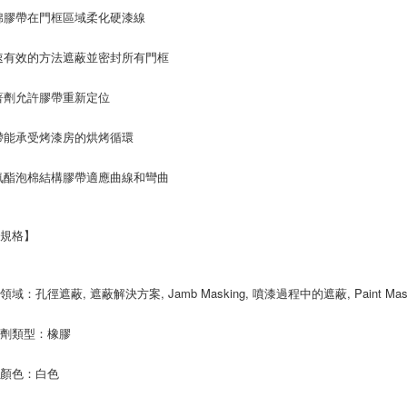
棉膠帶在門框區域柔化硬漆線
速有效的方法遮蔽並密封所有門框
著劑允許膠帶重新定位
帶能承受烤漆房的烘烤循環
氨酯泡棉結構膠帶適應曲線和彎曲
品規格】
域：孔徑遮蔽, 遮蔽解決方案, Jamb Masking, 噴漆過程中的遮蔽, Paint Masking, 
著劑類型：橡膠
品顏色：白色