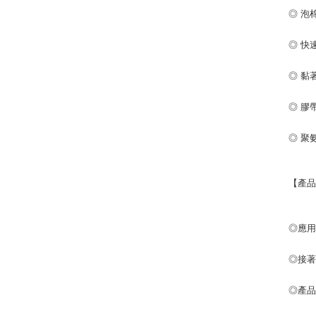
◎ 泡
◎ 快
◎ 黏
◎ 膠
◎ 聚
【產
◎應用領
◎接
◎產