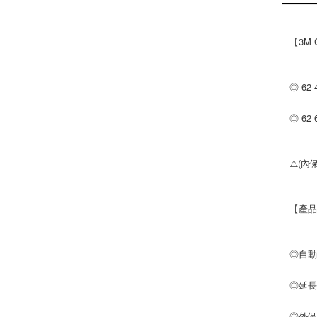
【3M
◎ 62
◎ 62
⚠️(
【產
◎自
◎延
◎外