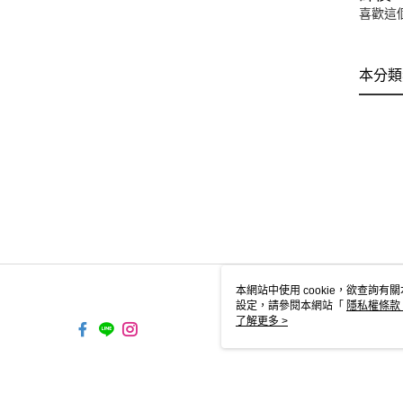
喜歡這
本分類
本網站中使用 cookie，欲查詢有關
設定，請參閱本網站「
隱私權條款
使用 cookie。
了解更多 >