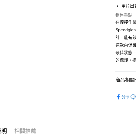
單片出
運送方式
銷售重點
在焊接作
全家取貨
Speedg
每筆NT$6
計，能有
付款後全
這款內保
每筆NT$6
最佳狀態
的保護，
7-11取貨
每筆NT$6
商品相關分
付款後7-1
每筆NT$6
🟣銲接用
分享
新竹物流(
每筆NT$2
說明
相關推薦