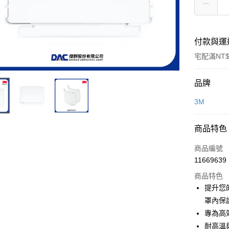
付款與運
宅配滿NT$
付款方式
品牌
信用卡一
3M
超商取貨
商品特色
LINE Pay
商品編號
Apple Pay
11669639
商品特色
街口支付
提升您的
悠遊付
罩內保
專為高
全盈+PAY
耐高溫