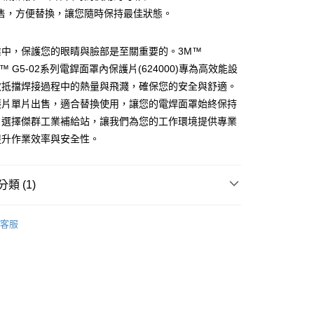
售，方便替換，讓您隨時保持最佳狀態。
業中，保護您的眼睛與臉部是至關重要的。3M™
付款
las™ G5-02系列電銲面罩內保護片(624000)專為高效能設
0
效抵擋焊接過程中的熱量與飛濺，確保您的安全與舒適。
家取貨
護片單片出售，適合替換使用，讓您的電焊面罩始終保持
0
。選擇傑群工業補給站，讓我們為您的工作環境提供專業
提升作業效率與安全性。
付款
0
類 (1)
1取貨
0
品
客服
大件商品、貨量較大)
00，滿NT$5,000(含以上)免運費