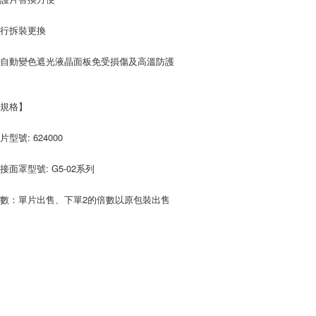
自行拆裝更換
護自動變色遮光液晶面板免受損傷及高溫防護
品規格】
型號: 624000
接面罩型號: G5-02系列
數：單片出售、下單2的倍數以原包裝出售