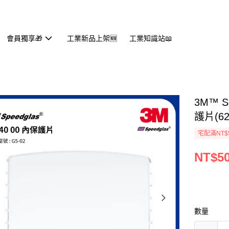
會員獨享🎁
工業新品上架🆕
工業知識站📖
3M™ 
護片(6
宅配滿NT$
NT$5
數量