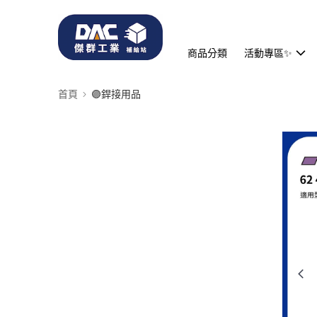
商品分類
活動專區✨
首頁
🟣銲接用品