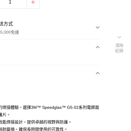
送方式
5,000免運
清除
紀錄
次付款
付款
焊接體驗，選擇3M™ Speedglas™ G5-02系列電銲面
護片。
效能焊接設計，提供卓越的視野與防護。
與耐磨損，確保長時間使用的可靠性。