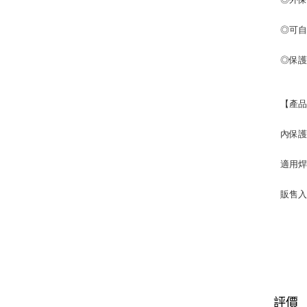
◎可
◎保
【產
內保護片
適用焊
販售入
評價