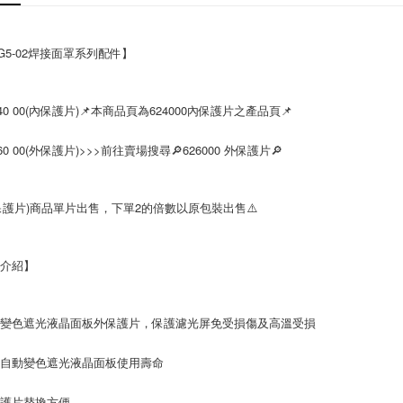
 G5-02焊接面罩系列配件】
 40 00(內保護片)📌本商品頁為624000內保護片之產品頁📌
 60 00(外保護片)>>>前往賣場搜尋🔎626000 外保護片🔎
內保護片)商品單片出售，下單2的倍數以原包裝出售⚠️
品介紹】
動變色遮光液晶面板外保護片，保護濾光屏免受損傷及高溫受損
長自動變色遮光液晶面板使用壽命
保護片替換方便