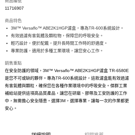
商品編號
Apple Pay
11716907
街口支付
商品特色
悠遊付
3M™ Versaflo™ ABE2K1HGP濾盒，專為TR-600系統設計。
全盈+PAY
有效過濾有害氣體及顆粒物，保障您的呼吸安全。
輕巧設計，便於配戴，提升長時間工作時的舒適度。
運送方式
專業防護，適用於多種工業環境，讓您安心工作。
全家取貨付款
銷售重點
每筆NT$60
在安全防護的領域，3M™ Versaflo™ ABE2K1HGP濾盒 TR-6580E
是您不可或缺的夥伴。專為TR-600系統設計，這款濾盒能有效過濾
付款後全家取貨
有害氣體與顆粒，確保您在各種作業環境中的呼吸安全。傑群工業
每筆NT$60
補給站提供這項高品質產品，讓您在研磨、膠帶及工安防護的工作
7-11取貨付款
中，無需擔心安全隱患。選擇3M，選擇專業，讓每一次的作業都更
每筆NT$60
安心。
付款後7-11取貨
每筆NT$60
詳細說明
相關推薦