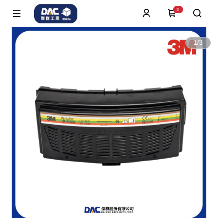
0
1
/
3