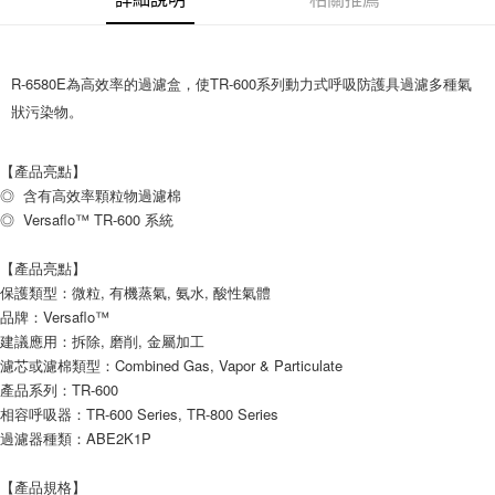
新竹物流(大件商品、貨量較大)
每筆NT$200，滿NT$5,000(含以上)免運費
R-6580E為高效率的過濾盒，使TR-600系列動力式呼吸防護具過濾多種氣
狀污染物。
【產品亮點】
◎  含有高效率顆粒物過濾棉
◎  Versaflo™ TR-600 系統
【產品亮點】
保護類型：微粒, 有機蒸氣, 氨水, 酸性氣體
品牌：Versaflo™
建議應用：拆除, 磨削, 金屬加工
濾芯或濾棉類型：Combined Gas, Vapor & Particulate
產品系列：TR-600
相容呼吸器：TR-600 Series, TR-800 Series
過濾器種類：ABE2K1P
【產品規格】