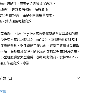
*110mm的尺寸，完美適合各種清潔需求。
磨技術，輕鬆去除頑固污垢與油漬。
含10片或24片，滿足不同使用量需求。
薦，讓清潔更輕鬆高效！
菜市場中，3M Poly Pad高效清潔菜瓜布以其卓越的清
付款
受推崇。每片145*110mm的設計，讓您輕鬆應對各種
0
。無論是餐具、器皿還是工作台面，這款工業用菜瓜布都
家取貨
污垢，保持環境潔淨。隨包裝內含的10片或24片選擇，
0
小型餐廳還是大型廚房，都能輕鬆備貨。選擇3M Poly
清潔工作更高效、專業！
付款
0
類 (1)
1取貨
0
品
工業用菜瓜布
客服
大件商品、貨量較大)
00，滿NT$5,000(含以上)免運費