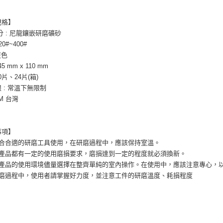
規格】
分 : 尼龍鑲嵌研磨礦砂
0#~400#
藍色
45 mm x 110 mm
10片、24片(箱)
 : 常溫下無限制
3M 台灣
事項】
配合合適的研磨工具使用，在研磨過程中，應該保持室溫。
磨產品都有一定的使用磨損要求，磨損達到一定的程度就必須換新。
磨產品的使用環境儘量選擇在整齊單純的室內操作。在使用中，應該注意專心，
打磨過程中，使用者請掌握好力度，並注意工件的研磨溫度、耗損程度