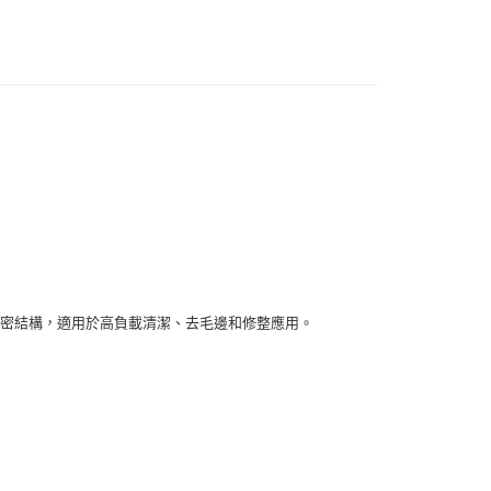
採用細密結構，適用於高負載清潔、去毛邊和修整應用。