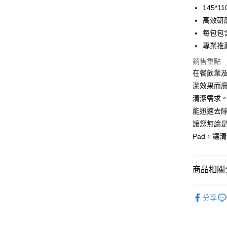
悠遊付
145
高效研
全盈+PAY
每包包
專業推
運送方式
銷售重點
在餐飲業及
全家取貨
潔效果而廣
每筆NT$6
清潔需求
付款後全
能迅速去除
每筆NT$6
讓您無論是
Pad，讓
7-11取貨
每筆NT$6
商品相關分
付款後7-1
每筆NT$6
🟪研磨產
分享
新竹物流(
每筆NT$2