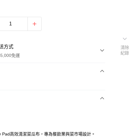
送方式
清除
紀錄
5,000免運
次付款
付款
oly Pad高效清潔菜瓜布，專為餐飲業與菜市場設計。