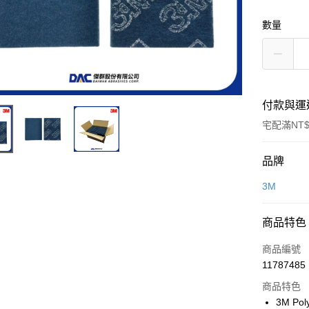
數量
付款與運
宅配滿NT$
付款方式
品牌
信用卡一
3M
超商取貨
商品特色
LINE Pay
商品編號
Apple Pay
11787485
商品特色
街口支付
3M P