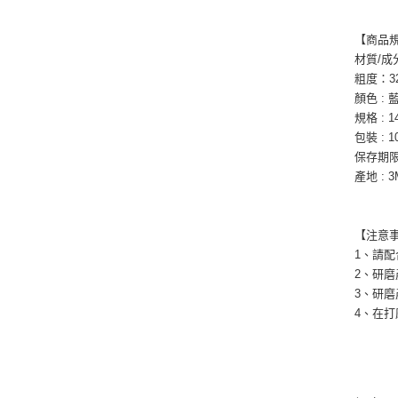
【商品
材質/成
粗度：32
顏色 : 
規格 : 1
包裝 : 
保存期限
產地 : 
【注意
1、請
2、研
3、研
4、在