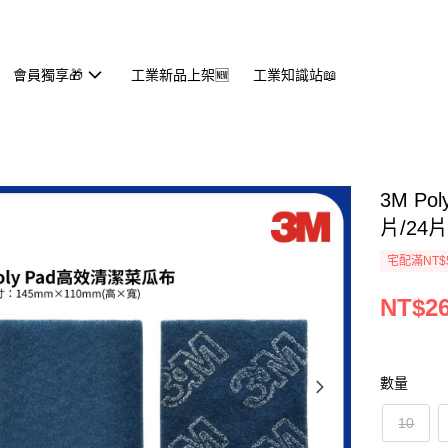
會員獨享🎁
工業新品上架🆕
工業知識站📖
3M Po
片/24
宅配滿NT$
NT$26
數量
10