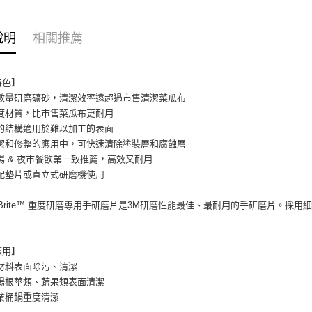
說明
相關推薦
特色】
倍數量研磨礦砂，清潔效率遠超過市售清潔菜瓜布
密度材質，比市售菜瓜布更耐用
用的結構適用於難以加工的表面
清潔和修整的應用中，可快速清除塗裝層和腐蝕層
場 & 夜市餐飲業一致推薦，高效又耐用
搭配墊片或直立式研磨機使用
ch-Brite™ 重度研磨專用手研磨片是3M研磨性能最佳、最耐用的手研磨片。
應用】
類材料表面除污、清潔
市場根莖類、蔬果類表面清潔
業桶鍋重度清潔