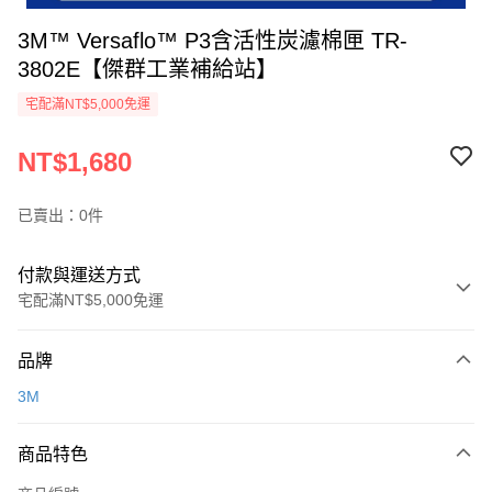
3M™ Versaflo™ P3含活性炭濾棉匣 TR-
3802E【傑群工業補給站】
宅配滿NT$5,000免運
NT$1,680
已賣出：0件
付款與運送方式
宅配滿NT$5,000免運
付款方式
品牌
信用卡一次付款
3M
超商取貨付款
商品特色
LINE Pay