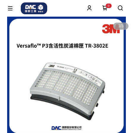
0
1
/
3