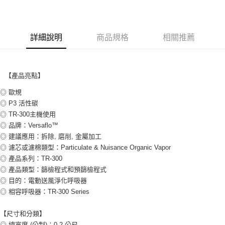
新竹物流(大件商品、貨量較大)
每筆NT$200，滿NT$5,000(含以上)免運費
詳細說明
商品規格
相關推薦
【產品亮點】
◎ 歐規
◎ P3 活性碳
◎ TR-300主機使用
◎ 品牌：Versaflo™
◎ 建議應用：拆除, 磨削, 金屬加工
◎ 濾芯或濾棉類型：Particulate & Nuisance Organic Vapor
◎ 產品系列：TR-300
◎ 產品類型：篩檢程式和預篩檢程式
◎ 目的：電動送風淨化呼吸器
◎ 相容呼吸器：TR-300 Series
【尺寸和分類】
◎ 總寬度 (公制)：0.2 公尺