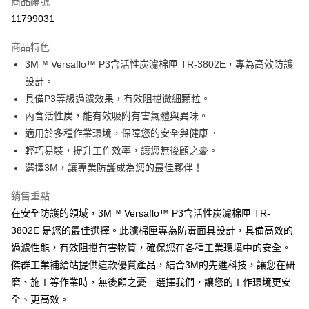
商品編號
Apple Pay
11799031
街口支付
商品特色
悠遊付
3M™ Versaflo™ P3含活性炭濾棉匣 TR-3802E，專為高效防護
全盈+PAY
設計。
具備P3等級過濾效果，有效阻擋微細顆粒。
運送方式
內含活性炭，能有效吸附有害氣體與異味。
適用於多種作業環境，保障您的安全與健康。
全家取貨付款
輕巧易裝，提升工作效率，讓您無後顧之憂。
每筆NT$60
選擇3M，讓專業防護成為您的最佳夥伴！
付款後全家取貨
銷售重點
每筆NT$60
在安全防護的領域，3M™ Versaflo™ P3含活性炭濾棉匣 TR-
7-11取貨付款
3802E 是您的最佳選擇。此濾棉匣專為防毒面具設計，具備高效的
每筆NT$60
過濾性能，有效阻擋有害物質，確保您在各種工業環境中的安全。
傑群工業補給站提供這款優質產品，結合3M的先進科技，讓您在研
付款後7-11取貨
磨、施工等作業時，無後顧之憂。選擇我們，讓您的工作環境更安
每筆NT$60
全、更高效。