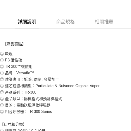
新竹物流(大件商品、貨量較大)
每筆NT$200，滿NT$5,000(含以上)免運費
詳細說明
商品規格
相關推薦
【產品亮點】
◎ 歐規
◎ P3 活性碳
◎ TR-300主機使用
◎ 品牌：Versaflo™
◎ 建議應用：拆除, 磨削, 金屬加工
◎ 濾芯或濾棉類型：Particulate & Nuisance Organic Vapor
◎ 產品系列：TR-300
◎ 產品類型：篩檢程式和預篩檢程式
◎ 目的：電動送風淨化呼吸器
◎ 相容呼吸器：TR-300 Series
【尺寸和分類】
◎ 總寬度 (公制)：0.2 公尺