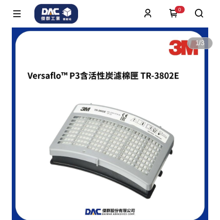
0
1
/
3