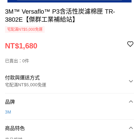
3M™ Versaflo™ P3含活性炭濾棉匣 TR-
3802E【傑群工業補給站】
宅配滿NT$5,000免運
NT$1,680
已賣出：0件
付款與運送方式
宅配滿NT$5,000免運
付款方式
品牌
信用卡一次付款
3M
超商取貨付款
商品特色
LINE Pay