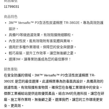
商品編號
Apple Pay
11799031
街口支付
商品特色
悠遊付
3M™ Versaflo™ P3含活性炭濾棉匣 TR-3802E，專為高效防護
全盈+PAY
設計。
具備P3等級過濾效果，有效阻擋微細顆粒。
運送方式
內含活性炭，能有效吸附有害氣體與異味。
適用於多種作業環境，保障您的安全與健康。
全家取貨付款
輕巧易裝，提升工作效率，讓您無後顧之憂。
每筆NT$60
選擇3M，讓專業防護成為您的最佳夥伴！
付款後全家取貨
銷售重點
每筆NT$60
在安全防護的領域，3M™ Versaflo™ P3含活性炭濾棉匣 TR-
7-11取貨付款
3802E 是您的最佳選擇。此濾棉匣專為防毒面具設計，具備高效的
每筆NT$60
過濾性能，有效阻擋有害物質，確保您在各種工業環境中的安全。
傑群工業補給站提供這款優質產品，結合3M的先進科技，讓您在研
付款後7-11取貨
磨、施工等作業時，無後顧之憂。選擇我們，讓您的工作環境更安
每筆NT$60
全、更高效。