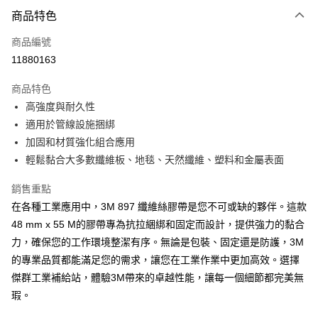
3 期 0 利率 每期
NT$120
21家銀行
商品特色
6 期 0 利率 每期
NT$60
21家銀行
合作金庫商業銀行
第一商業銀行
商品編號
華南商業銀行
彰化商業銀行
合作金庫商業銀行
第一商業銀行
11880163
超商取貨付款
上海商業儲蓄銀行
台北富邦商業銀行
華南商業銀行
彰化商業銀行
國泰世華商業銀行
兆豐國際商業銀行
LINE Pay
上海商業儲蓄銀行
台北富邦商業銀行
商品特色
臺灣中小企業銀行
台中商業銀行
國泰世華商業銀行
兆豐國際商業銀行
高強度與耐久性
匯豐（台灣）商業銀行
華泰商業銀行
Apple Pay
臺灣中小企業銀行
台中商業銀行
適用於管線設施捆綁
聯邦商業銀行
遠東國際商業銀行
匯豐（台灣）商業銀行
華泰商業銀行
街口支付
元大商業銀行
永豐商業銀行
加固和材質強化組合應用
聯邦商業銀行
遠東國際商業銀行
玉山商業銀行
星展（台灣）商業銀行
輕鬆黏合大多數纖維板、地毯、天然纖維、塑料和金屬表面
元大商業銀行
永豐商業銀行
悠遊付
台新國際商業銀行
中國信託商業銀行
玉山商業銀行
星展（台灣）商業銀行
台灣樂天信用卡公司
銷售重點
台新國際商業銀行
中國信託商業銀行
全盈+PAY
台灣樂天信用卡公司
在各種工業應用中，3M 897 纖維絲膠帶是您不可或缺的夥伴。這款
48 mm x 55 M的膠帶專為抗拉綑綁和固定而設計，提供強力的黏合
運送方式
力，確保您的工作環境整潔有序。無論是包裝、固定還是防護，3M
全家取貨付款
的專業品質都能滿足您的需求，讓您在工業作業中更加高效。選擇
每筆NT$60
傑群工業補給站，體驗3M帶來的卓越性能，讓每一個細節都完美無
付款後全家取貨
瑕。
每筆NT$60