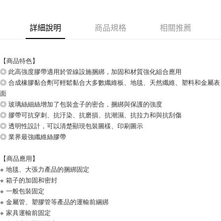
7-11取貨付款
詳細說明
商品規格
相關推薦
每筆NT$60
付款後7-11取貨
【商品特色】
每筆NT$60
◎ 此高強度膠帶適用於管線設施捆綁，加固和材質強化組合應用
新竹物流(大件商品、貨量較大)
◎ 合成橡膠黏合劑可輕鬆黏合大多數纖維板、地毯、天然纖維、塑料和金屬表
面
每筆NT$200，滿NT$5,000(含以上)免運費
◎ 玻璃絲細絲增加了包裝盒子的密合，捆綁與保護的強度
◎ 膠帶可抗穿刺、抗汙染、抗磨損、抗潮濕、抗拉力和與抗刮傷
◎ 透明性設計，可以清楚顯現包裝圖樣、印刷圖示
◎ 業界最強纖維絲膠帶
【商品應用】
※ 地毯、大張力產品的捆綁固定
※ 箱子的加固和密封
※ 一般包裝固定
※ 金屬管、塑膠管等產品的運輸前綑綁
※ 家具運輸前固定