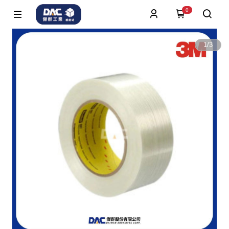
0
1
/
3