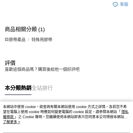
客服
商品相關分類 (1)
🟨膠帶產品
特殊用膠帶
評價
喜歡這個商品嗎？購買後給他一個好評吧
本分類熱銷
全站排行
本網站中使用 cookie，欲查詢有關本網站使用 cookie 方式之詳情，及若您不希
熱門標籤
望在電腦上使用 cookie 時應如何變更電腦的 cookie 設定，請參閱本網站「
隱私
權條款
」之 Cookie 聲明。您繼續使用本網站即表示您同意本公司得按本網站使
用條款之 Cookie 聲明使用 cookie。
了解更多 >