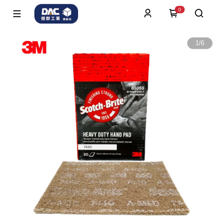
0
1
/
6