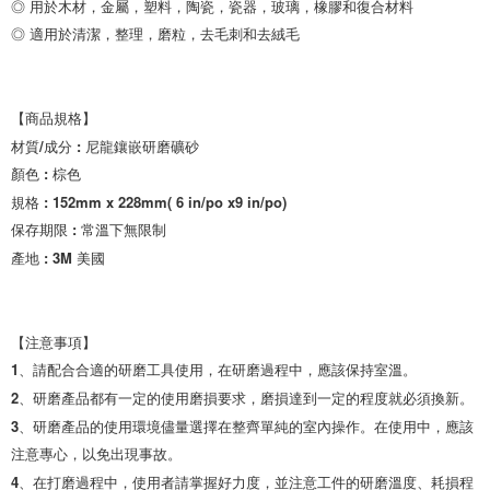
◎ 用於木材，金屬，塑料，陶瓷，瓷器，玻璃，橡膠和復合材料

◎ 適用於清潔，整理，磨粒，去毛刺和去絨毛

【商品規格】

材質/成分 : 尼龍鑲嵌研磨礦砂

顏色 : 棕色

規格 : 152mm x 228mm( 6 in/po x9 in/po)

保存期限 : 常溫下無限制

產地 : 3M 美國

【注意事項】

1、請配合合適的研磨工具使用，在研磨過程中，應該保持室溫。

2、研磨產品都有一定的使用磨損要求，磨損達到一定的程度就必須換新。

3、研磨產品的使用環境儘量選擇在整齊單純的室內操作。在使用中，應該
注意專心，以免出現事故。

4、在打磨過程中，使用者請掌握好力度，並注意工件的研磨溫度、耗損程