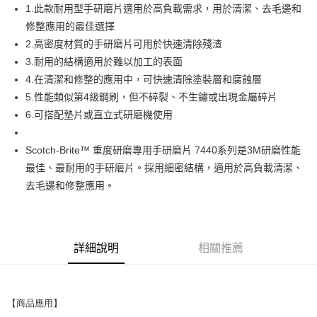
1.此款耐用型手研磨片適用於高負載需求，用於清潔、去毛邊和
街口支付
修整應用的最佳選擇
2.高密度材質的手研磨片可用於快速清除殘渣
運送方式
3.耐用的結構適用於難以加工的表面
全家取貨付款
4.在清潔和修整的應用中，可快速清除塗裝層和腐蝕層
每筆NT$60
5.性能類似第4級鋼刷，但不碎裂、不生鏽或出現金屬碎片
6.可搭配墊片或直立式研磨機使用
付款後全家取貨
每筆NT$60
Scotch-Brite™ 重度研磨專用手研磨片 7440系列是3M研磨性能
7-11取貨付款
最佳、最耐用的手研磨片。採用細密結構，適用於高負載清潔、
每筆NT$60
去毛邊和修整應用。
付款後7-11取貨
每筆NT$60
詳細說明
相關推薦
新竹物流(大件商品、貨量較大)
每筆NT$200，滿NT$5,000(含以上)免運費
【商品應用】
