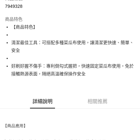
7949328
街口支付
商品特色
運送方式
【商品特色】
全家取貨付款
清潔最佳工具：可搭配多種菜瓜布使用，讓清潔更快速、簡單、
每筆NT$60
安全
付款後全家取貨
每筆NT$60
好刷好握不傷手：專利倒勾式握把，快速固定菜瓜布使用，免於
接觸熱源表面，隔絕高溫確保操作安全
7-11取貨付款
每筆NT$60
付款後7-11取貨
詳細說明
相關推薦
每筆NT$60
新竹物流(大件商品、貨量較大)
每筆NT$200，滿NT$5,000(含以上)免運費
【商品應用】
