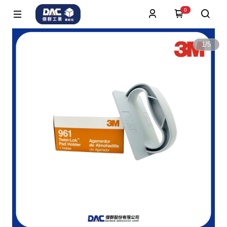
0
1
/
5