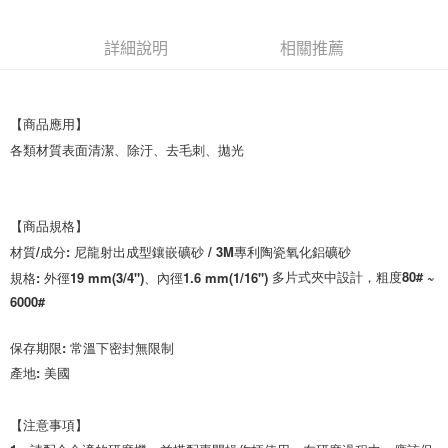
每筆NT$200，滿NT$5,000(含以上)免運費
詳細說明
相關推薦
【商品應用】

各類材質表面清潔、除汙、去毛刺、拋光

【商品規格】

材質/成分: 尼龍射出成型鑲嵌礦砂 / 3M專利陶瓷氧化鋁礦砂

多片式夾中設計，粗度80# ~
規格: 
外徑19 mm(3/4")、內徑1.6 mm(1/16")
6000#
保存期限: 常溫下密封無限制

產地: 美國

【注意事項】
