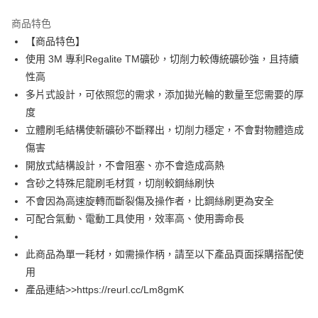
LINE Pay
商品特色
Apple Pay
【商品特色】
使用 3M 專利Regalite TM礦砂，切削力較傳統礦砂強，且持續
街口支付
性高
多片式設計，可依照您的需求，添加拋光輪的數量至您需要的厚
運送方式
度
全家取貨付款
立體刷毛結構使新礦砂不斷釋出，切削力穩定，不會對物體造成
每筆NT$60
傷害
開放式結構設計，不會阻塞、亦不會造成高熱
付款後全家取貨
含砂之特殊尼龍刷毛材質，切削較鋼絲刷快
每筆NT$60
不會因為高速旋轉而斷裂傷及操作者，比鋼絲刷更為安全
7-11取貨付款
可配合氣動、電動工具使用，效率高、使用壽命長
每筆NT$60
此商品為單一耗材，如需操作柄，請至以下產品頁面採購搭配使
付款後7-11取貨
用
每筆NT$60
產品連結>>https://reurl.cc/Lm8gmK
新竹物流(大件商品、貨量較大)