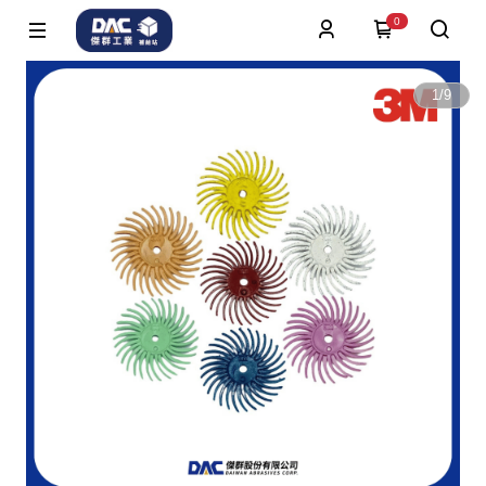
0
1
/
9