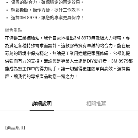
優異的黏合力，確保穩定的固定效果。
街口支付
輕鬆撕斷，操作方便，提升工作效率。
選擇3M 8979，讓您的專案更具保障！
運送方式
全家取貨付款
銷售重點
每筆NT$60
在傑群工業補給站，我們自豪地推出3M 8979無敵級大力膠帶，專
為滿足各種特殊需求而設計。這款膠帶擁有卓越的粘合力，能在最
付款後全家取貨
苛刻的環境中保持穩定，無論是工業用途還是家庭修繕，它都能提
每筆NT$60
供強而有力的支撐。無論您是專業人士還是DIY愛好者，3M 8979都
能成為您工作中的得力助手，讓一切變得更加簡單與高效。選擇傑
7-11取貨付款
群，讓我們的專業產品助您一臂之力！
每筆NT$60
付款後7-11取貨
每筆NT$60
詳細說明
相關推薦
新竹物流(大件商品、貨量較大)
每筆NT$200，滿NT$5,000(含以上)免運費
【商品應用】
