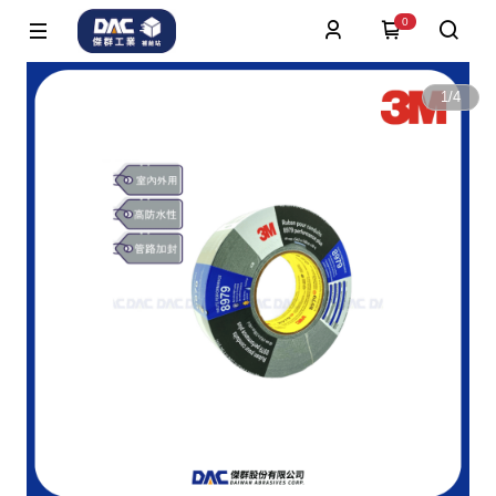
0
1
/
4