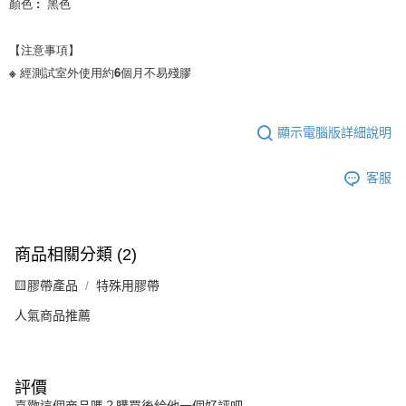
顏色 :  黑色

※ 經測試室外使用約6個月不易殘膠
顯示電腦版詳細說明
客服
商品相關分類 (2)
🟨膠帶產品
特殊用膠帶
人氣商品推薦
評價
喜歡這個商品嗎？購買後給他一個好評吧