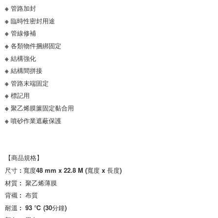
※ 管路加封

※ 臨時性密封用途

※ 管線修補

※ 各類物件捆綁固定

※ 結構強化

※ 結構間拼接

※ 管路末端固定

※ 標記用

※ 聚乙烯膜簾固定黏合用

※ 噴砂作業遮蔽保護

【商品規格】

尺寸 : 寬度48 mm x 22.8 M (寬度 x 長度)

材質 :  聚乙烯薄膜

背襯 :  布質

耐溫 :  93 ℃ (30分鐘)
