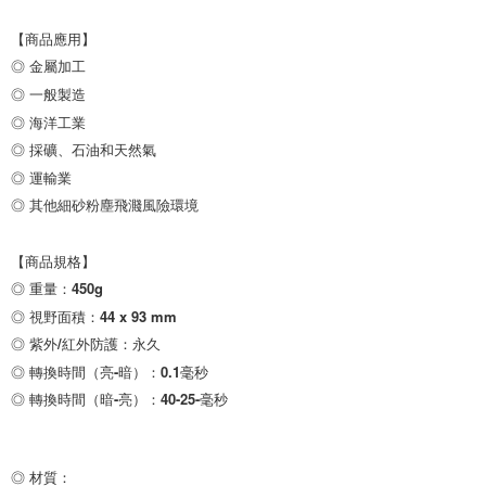
【商品應用】

◎ 金屬加工

◎ 一般製造

◎ 海洋工業

◎ 採礦、石油和天然氣

◎ 運輸業

◎ 其他細砂粉塵飛濺風險環境

【商品規格】

◎ 重量：450g

◎ 視野面積：44 x 93 mm

◎ 紫外/紅外防護：永久

◎ 轉換時間（亮-暗）：0.1毫秒

◎ 轉換時間（暗-亮）：40-25-毫秒
◎ 材質：