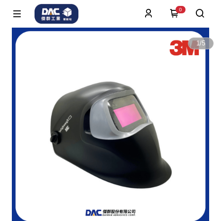
0
1
/
5