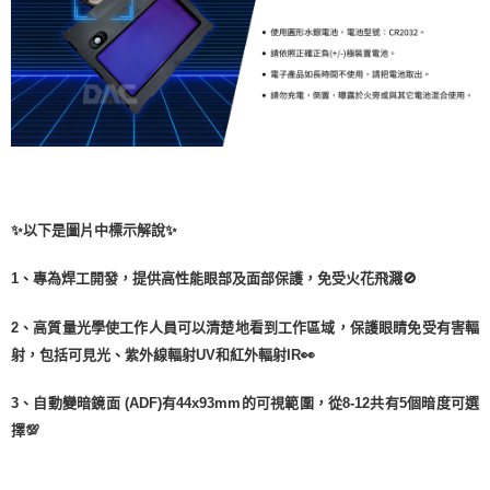
✨以下是圖片中標示解說✨
1、專為焊工開發，提供高性能眼部及面部保護，免受火花飛濺🚫
2、高質量光學使工作人員可以清楚地看到工作區域，
保護眼睛免受有害輻
射，包括可見光、紫外線輻射UV和紅外輻射IR👀
3、自動變暗鏡面 (ADF)有44x93mm的可視範圍，從8-12共有5個暗度可選
擇💯