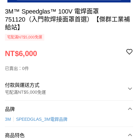
3M™ Speedglas™ 100V 電焊面罩
751120（入門款焊接面罩首選）【傑群工業補
給站】
宅配滿NT$5,000免運
NT$6,000
已賣出：0件
付款與運送方式
宅配滿NT$5,000免運
付款方式
品牌
信用卡一次付款
3M
SPEEDGLAS_3M電銲品牌
超商取貨付款
商品特色
LINE Pay