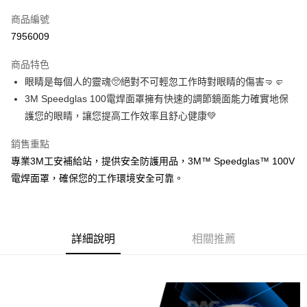
商品編號
Apple Pay
7956009
街口支付
商品特色
悠遊付
眼睛是每個人的靈魂🥺絕對不可輕忽工作時對眼睛的傷害🤜🤛
全盈+PAY
3M Speedglas 100電焊面罩擁有快速的調節鏡面能力確實地保
護您的眼睛，讓您提高工作效率且舒心健康💚
運送方式
銷售重點
全家取貨付款
專業3M工安補給站，提供安全防護用品，3M™ Speedglas™ 100V
每筆NT$60
電焊面罩，確保您的工作環境安全可靠。
付款後全家取貨
每筆NT$60
詳細說明
相關推薦
7-11取貨付款
每筆NT$60
付款後7-11取貨
每筆NT$60