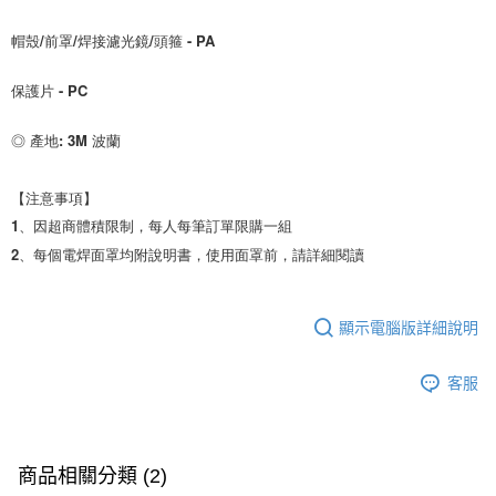
帽殼/前罩/焊接濾光鏡/頭箍 - PA
保護片 - PC
◎ 產地: 3M 波蘭

【注意事項】

1、因超商體積限制，每人每筆訂單限購一組

2、每個電焊面罩均附說明書，使用面罩前，請詳細閱讀
顯示電腦版詳細說明
客服
商品相關分類 (2)