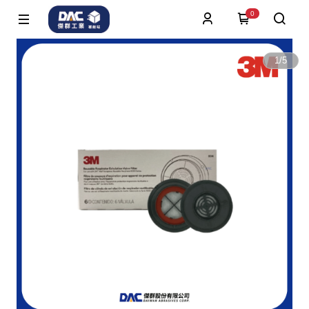
0
1
/
5