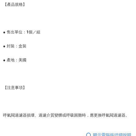
【產品規格】
● 售出單位：1個／組
● 封裝：盒裝
● 產地：美國
【注意事項】
呼氣閥過濾器損壞、過濾介質變髒或呼吸困難時，應更換呼氣閥過濾器。
顯示電腦版詳細說明