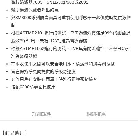
微粒過濾器7093、5N11/501/603或2091
街口支付
幫助過濾佩戴者呼出的氣
與3M6000系列防毒面具可重複使用呼吸器一起佩戴時提供源控
運送方式
制
全家取貨付款
根據ASTMF2101進行的測試，EVF過濾介質滿足99%的細菌過
每筆NT$60
濾效率(BFE)。未被FDA批准為醫療器械。
根據ASTMF1862進行的測試，EVF具有耐流體性。未被FDA批
付款後全家取貨
准為醫療器械
每筆NT$60
在兩次使用之間可以安全地用水、清潔劑和消毒劑擦拭
7-11取貨付款
旨在保持呼氣閥提供的呼吸舒適度
每筆NT$60
允許用戶在安裝在面罩上時進行正壓密封檢查
搭配6200防毒面具使用
付款後7-11取貨
每筆NT$60
新竹物流(大件商品、貨量較大)
詳細說明
相關推薦
每筆NT$200，滿NT$5,000(含以上)免運費
【商品應用】