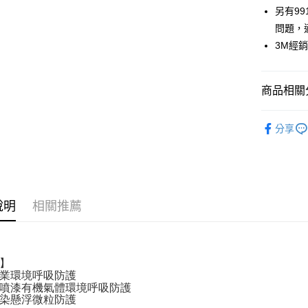
另有9
運送方式
問題，
全家取貨
3M經
每筆NT$6
付款後全
商品相關分
每筆NT$6
🟩安全防
分享
7-11取貨
人氣商品
每筆NT$6
付款後7-1
每筆NT$6
說明
相關推薦
新竹物流(
每筆NT$2
】
業環境呼吸防護
噴漆有機氣體環境呼吸防護
染懸浮微粒防護