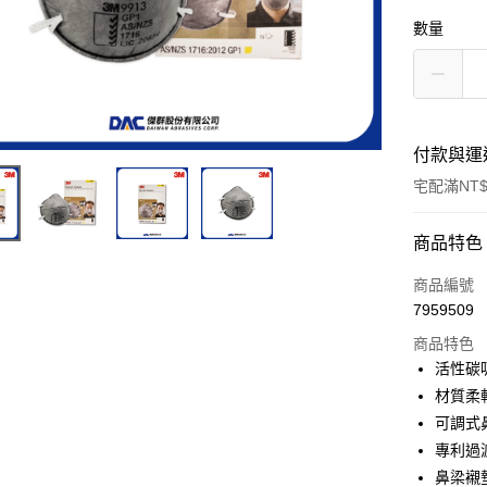
數量
付款與運
宅配滿NT$
付款方式
商品特色
信用卡一
商品編號
7959509
超商取貨
商品特色
LINE Pay
活性碳
材質柔
Apple Pay
可調式
街口支付
專利過
鼻梁襯