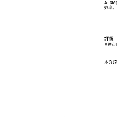
A: 
效率。
評價
喜歡這
本分類