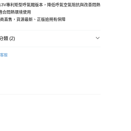
913V專利矩型呼氣閥版本，降低呼氣空氣阻抗與改善悶熱
適合悶熱環境使用
付款
銷商直售，貨源最新、正版追朔有保障
0
家取貨
類 (2)
0
護用品
工業用口罩
客服
付款
推薦
0
1取貨
0
大件商品、貨量較大)
00，滿NT$5,000(含以上)免運費