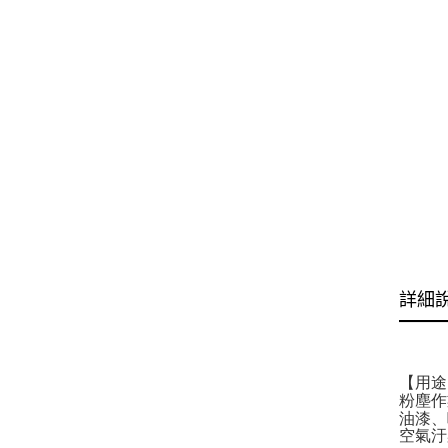
詳細
【用途
粉塵作
油漆、
空氣汙