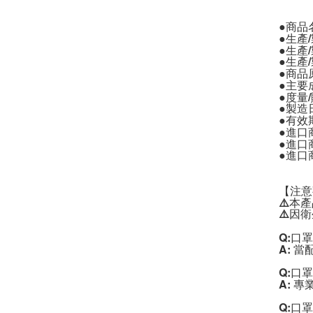
●商品名
●生產/
●生產/
●生產
●商品原
●主要
●度量/
●有效
●進口
●進口商
●進口
【注意
⚠️本
⚠️因
Q:口
A: 
Q:口
A: 