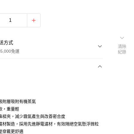
送方式
清除
5,000免運
紀錄
次付款
付款
吸附層吸附有機蒸氣
軟，重量輕
鼻樑夾，減少霧氣產生與改善密合度
濾材製造，採用先進靜電濾材，有效隔絕空氣懸浮微粒
墊穿戴更舒適