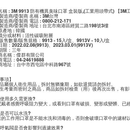
稱 : 3M 9913 防有機異臭味口罩 盒裝版,(工業用頭帶式) 【3M
製造商/委製商 名稱 : 3M台灣

製造商/委製商 電話 : 0800-212-171

/製造商/委製商 地址 : 台北市南港區經貿二路198號3樓

產地 : 韓國

成分或材料 : 活性碳吸附層

販售數量/販售規格：9913 - 15入/盒、9913V - 10入/盒

期限：三年
商名稱：傑群有限公司

電話：04-24619888

商地址：台中市西屯區中科路967號

事項】

產品屬個人衛生用品，拆封無猶豫期，如欲退貨請勿拆封。

衛生考量而密封之商品，商品如拆封檢查（用）後再次出售，有影
罩使用多久需更換?

當配戴者感覺呼吸阻力變大，或看到口罩有破損、變形或變髒、已
罩是否可以水洗?

專業的工作用口罩是不能水洗和消毒的，否則會破壞口罩中的濾材以