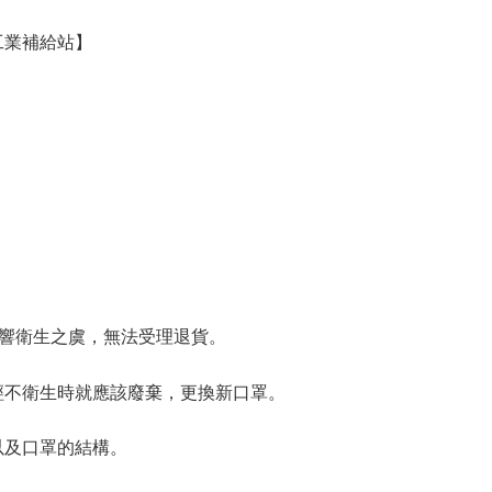
工業補給站】

響衛生之虞，無法受理退貨。

經不衛生時就應該廢棄，更換新口罩。

及口罩的結構。
