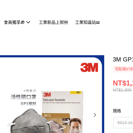
會員獨享🎁
工業新品上架🆕
工業知識站📖
3M G
宅配滿NT$
NT$1,
NT$1,300
規格
9913 