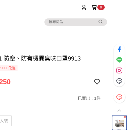
0
P1 防塵、防有機異臭味口罩9913
5,000免運
250
已賣出：1件
15入裝