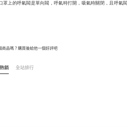
3M口罩上的呼氣閥是單向閥，呼氣時打開，吸氣時關閉，且呼
個商品嗎？購買後給他一個好評吧
熱銷
全站排行