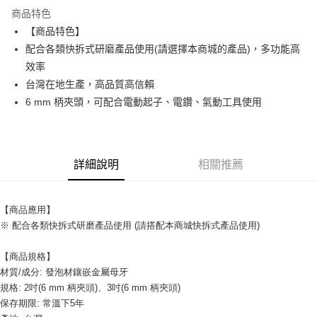
LINE Pay
商品特色
Apple Pay
【商品特色】
配合各類快拆式研磨產品使用(請選擇本商城的產品)，多功能高
街口支付
效率
台灣在地生產，高品質高信賴
運送方式
6 mm 柄夾頭，可配合電動起子、電鑽、氣動工具使用
全家取貨付款
每筆NT$60
付款後全家取貨
詳細說明
相關推薦
每筆NT$60
7-11取貨付款
【商品應用】
每筆NT$60
※ 配合各類快拆式研磨產品使用 (請搭配本商城快拆式產品使用)
付款後7-11取貨
【商品規格】
每筆NT$60
材質/成分: 發泡材鑲嵌金屬母牙
規格: 2吋(6 mm 柄夾頭)、3吋(6 mm 柄夾頭) 
新竹物流(大件商品、貨量較大)
保存期限: 常溫下5年
每筆NT$200，滿NT$5,000(含以上)免運費