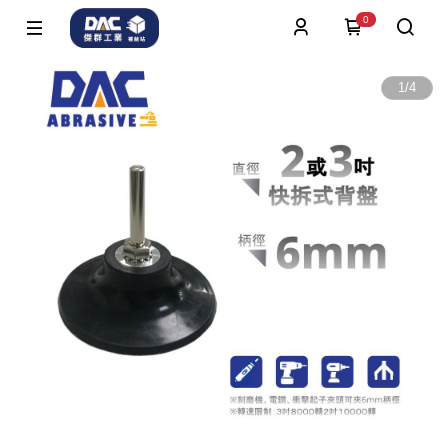
0
1
/
4