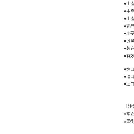
●生產
●生產
●生產
●商品
●主
●度量
●有
●進
●進口
●進
【注
※本
※因