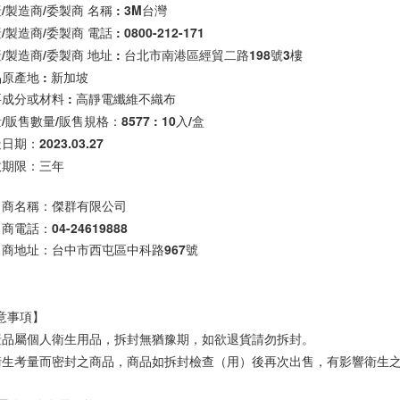
/製造商/委製商 名稱 : 3M台灣

/製造商/委製商 電話 : 0800-212-171

/製造商/委製商 地址 : 台北市南港區經貿二路198號3樓

原產地 : 新加坡

要成分或材料 : 高靜電纖維不織布

/販售數量/販售規格：8577 : 10入/盒 

效期限：三年
口商名稱：傑群有限公司

商電話：04-24619888

口商地址：台中市西屯區中科路967號

意事項】

產品屬個人衛生用品，拆封無猶豫期，如欲退貨請勿拆封。

衛生考量而密封之商品，商品如拆封檢查（用）後再次出售，有影響衛生之