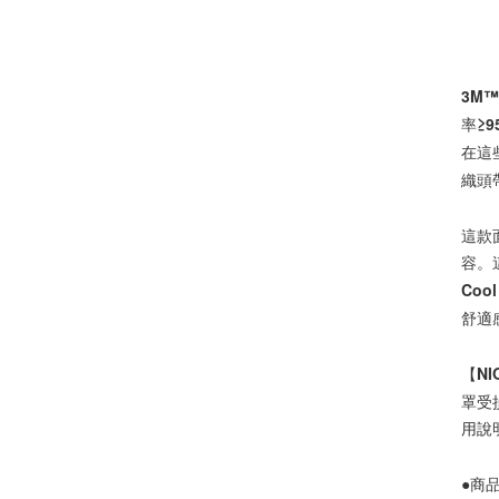
3M
率≥
在這
織頭
這款
容。
Co
舒適
【N
罩受
用說
●商品