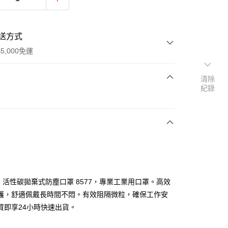
送方式
5,000免運
清除
紀錄
次付款
期付款
0 利率 每期
NT$366
21家銀行
0 利率 每期
NT$183
21家銀行
庫商業銀行
第一商業銀行
業銀行
彰化商業銀行
庫商業銀行
第一商業銀行
付款
業儲蓄銀行
台北富邦商業銀行
業銀行
彰化商業銀行
華商業銀行
兆豐國際商業銀行
95 活性碳拋棄式防塵口罩 8577，專業工業用口罩。高效
業儲蓄銀行
台北富邦商業銀行
小企業銀行
台中商業銀行
護，舒適佩戴長時間不悶。有效阻隔微粒，確保工作安
華商業銀行
兆豐國際商業銀行
台灣）商業銀行
華泰商業銀行
小企業銀行
台中商業銀行
買即享24小時快速出貨。
業銀行
遠東國際商業銀行
台灣）商業銀行
華泰商業銀行
業銀行
永豐商業銀行
業銀行
遠東國際商業銀行