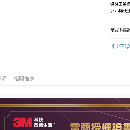
玉山商
傑群工業
元大商
台新國
24小時快
玉山商
運送方式
台灣樂
台新國
台灣樂
全家取貨
商品相關分
每筆NT$6
🟩安全防
付款後全
分享
人氣商品
每筆NT$6
7-11取貨
每筆NT$6
說明
相關推薦
付款後7-1
每筆NT$6
新竹物流(
每筆NT$2