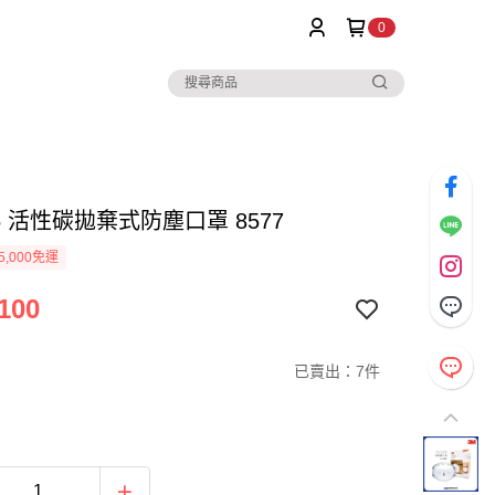
0
95 活性碳拋棄式防塵口罩 8577
5,000免運
100
已賣出：7件