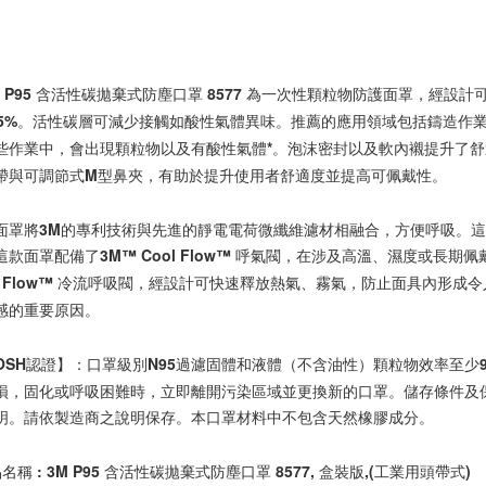
™ P95 含活性碳拋棄式防塵口罩 8577 為一次性顆粒物防護面罩，經
95%。活性碳層可減少接觸如酸性氣體異味。推薦的應用領域包括鑄造作
些作業中，會出現顆粒物以及有酸性氣體*。泡沫密封以及軟內襯提升了
帶與可調節式M型鼻夾，有助於提升使用者舒適度並提高可佩戴性。

面罩將3M的專利技術與先進的靜電電荷微纖維濾材相融合，方便呼吸。
這款面罩配備了3M™ Cool Flow™ 呼氣閥，在涉及高溫、濕度或長期
ol Flow™ 冷流呼吸閥，經設計可快速釋放熱氣、霧氣，防止面具內形
感的重要原因。

IOSH認證】：口罩級別N95過濾固體和液體（不含油性）顆粒物效率至
損，固化或呼吸困難時，立即離開污染區域並更換新的口罩。儲存條件及
明。請依製造商之說明保存。本口罩材料中不包含天然橡膠成分。

名稱 : 3M P95 含活性碳拋棄式防塵口罩 8577, 盒裝版,(工業用頭帶式) 
