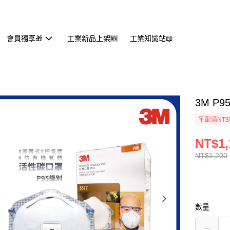
會員獨享🎁
工業新品上架🆕
工業知識站📖
3M P
宅配滿NT$
NT$1,
NT$1,200
數量