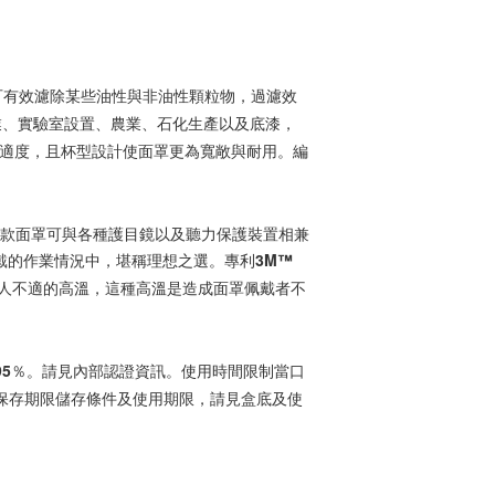
設計可有效濾除某些油性與非油性顆粒物，過濾效
業、實驗室設置、農業、石化生產以及底漆，
舒適度，且杯型設計使面罩更為寬敞與耐用。編
這款面罩可與各種護目鏡以及聽力保護裝置相兼
佩戴的作業情況中，堪稱理想之選。專利3M™ 
成令人不適的高溫，這種高溫是造成面罩佩戴者不
少95％。請見內部認證資訊。使用時間限制當口
保存期限儲存條件及使用期限，請見盒底及使