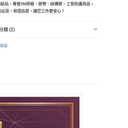
業銀行
星展（台灣）商業銀行
補給站，專營3M研磨、膠帶、結構膠、工安防護用品。
業銀行
永豐商業銀行
際商業銀行
中國信託商業銀行
速出貨，保證品質，讓您工作更安心！
業銀行
星展（台灣）商業銀行
天信用卡公司
際商業銀行
中國信託商業銀行
天信用卡公司
付款
類 (2)
0
護用品
工業用口罩
家取貨
客服
推薦
0
付款
0
1取貨
0
大件商品、貨量較大)
00，滿NT$5,000(含以上)免運費