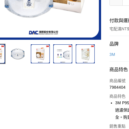
付款與運
宅配滿NT$
付款方式
品牌
信用卡一
3M
信用卡分
商品特色
3 期 
商品編號
6 期 
合作金
7984404
華南商
合作金
超商取貨
上海商
商品特色
華南商
國泰世
3M P
LINE Pay
上海商
臺灣中
過濾保
國泰世
匯豐（
Apple Pay
臺灣中
全。购
聯邦商
匯豐（
街口支付
元大商
銷售重點
聯邦商