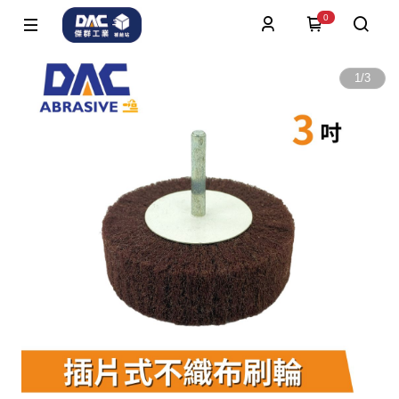
0
1
/
3