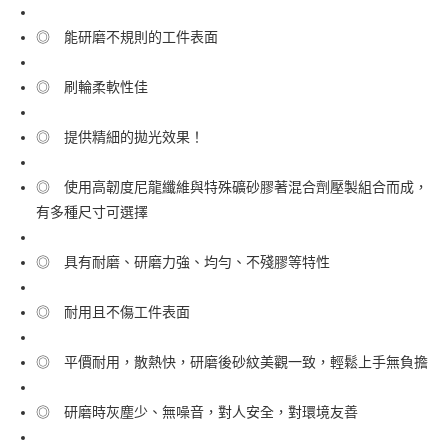
街口支付
◎ 能研磨不規則的工件表面
運送方式
◎ 刷輪柔軟性佳
全家取貨付款
每筆NT$60
◎ 提供精細的拋光效果！
付款後全家取貨
◎ 使用高韌度尼龍纖維與特殊礦砂膠著混合劑壓製組合而成，
每筆NT$60
有多種尺寸可選擇
7-11取貨付款
每筆NT$60
◎ 具有耐磨、研磨力強、均勻、不殘膠等特性
付款後7-11取貨
◎ 耐用且不傷工件表面
每筆NT$60
新竹物流(大件商品、貨量較大)
◎ 平價耐用，散熱快，研磨後砂紋美觀一致，輕鬆上手無負擔
每筆NT$200，滿NT$5,000(含以上)免運費
◎ 研磨時灰塵少、無噪音，對人安全，對環境友善