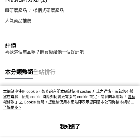
🟪研磨產品
帶柄式研磨產品
人氣商品推薦
評價
喜歡這個商品嗎？購買後給他一個好評吧
本分類熱銷
全站排行
本網站中使用 cookie，欲查詢有關本網站使用 cookie 方式之詳情，及若您不希
熱門標籤
望在電腦上使用 cookie 時應如何變更電腦的 cookie 設定，請參閱本網站「
隱私
權條款
」之 Cookie 聲明。您繼續使用本網站即表示您同意本公司得按本網站使
用條款之 Cookie 聲明使用 cookie。
了解更多 >
我知道了