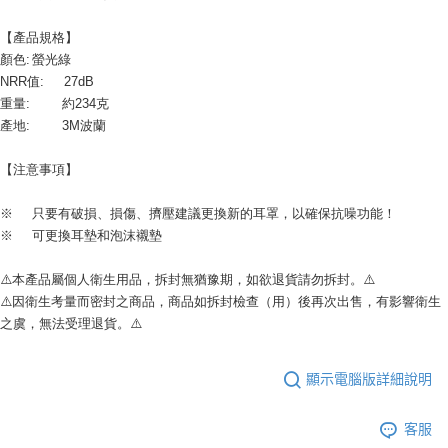
【產品規格】 
顏色:	螢光綠
NRR值:	27dB
重量:        約234克
產地:        3M波蘭
【注意事項】
※	只要有破損、損傷、擠壓建議更換新的耳罩，以確保抗噪功能！
※	可更換耳墊和泡沫襯墊
⚠️本產品屬個人衛生用品，拆封無猶豫期，如欲退貨請勿拆封。⚠️
⚠️因衛生考量而密封之商品，商品如拆封檢查（用）後再次出售，有影響衛生
之虞，無法受理退貨。⚠️
顯示電腦版詳細說明
客服