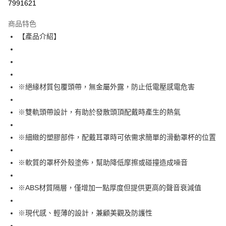
7991621
街口支付
商品特色
運送方式
【產品介紹】
全家取貨付款
每筆NT$60
付款後全家取貨
※絕緣材質包覆頭帶，無金屬外露，防止低電壓感電危害
每筆NT$60
※雙軌頭帶設計，有助於發散頭頂配戴時產生的熱氣
7-11取貨付款
每筆NT$60
※細緻的塑膠部件，配戴耳罩時可依需求簡單的滑動罩杯的位置
付款後7-11取貨
每筆NT$60
※軟質的罩杯外殼塗佈，幫助降低摩擦或碰撞造成噪音
新竹物流(大件商品、貨量較大)
※ABS材質隔層，僅增加一點厚度但提供更高的聲音衰減值
每筆NT$200，滿NT$5,000(含以上)免運費
※現代感、輕薄的設計，兼顧美觀及防護性