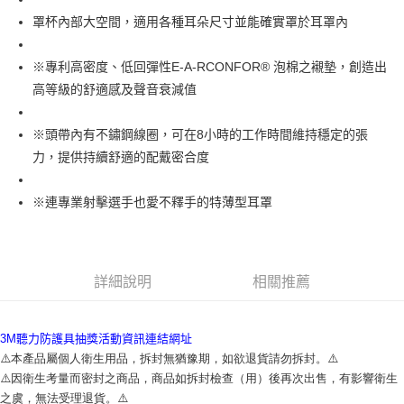
罩杯內部大空間，適用各種耳朵尺寸並能確實罩於耳罩內
※專利高密度、低回彈性E-A-RCONFOR® 泡棉之襯墊，創造出
高等級的舒適感及聲音衰減值
※頭帶內有不鏽鋼線圈，可在8小時的工作時間維持穩定的張
力，提供持續舒適的配戴密合度
※連專業射擊選手也愛不釋手的特薄型耳罩
詳細說明
相關推薦
3M聽力防護具抽獎活動資訊連結網址
⚠️本產品屬個人衛生用品，拆封無猶豫期，如欲退貨請勿拆封。⚠️
⚠️因衛生考量而密封之商品，商品如拆封檢查（用）後再次出售，有影響衛生
之虞，無法受理退貨。⚠️