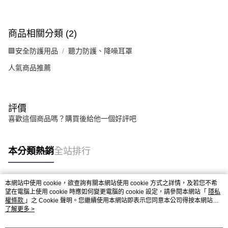
商品相關分類 (2)
🟩安全防護用品
聽力防護、降噪耳罩
人氣商品推薦
評價
喜歡這個商品嗎？購買後給他一個好評吧
本分類熱銷
全站排行
本網站中使用 cookie，欲查詢有關本網站使用 cookie 方式之詳情，及若您不希
熱門標籤
望在電腦上使用 cookie 時應如何變更電腦的 cookie 設定，請參閱本網站「
隱私
權條款
」之 Cookie 聲明。您繼續使用本網站即表示您同意本公司得按本網站使
用條款之 Cookie 聲明使用 cookie。
了解更多 >