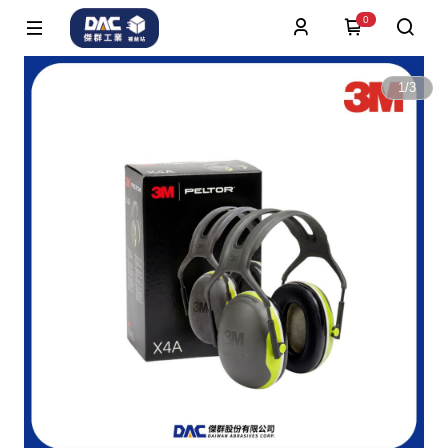
0
1
/
3