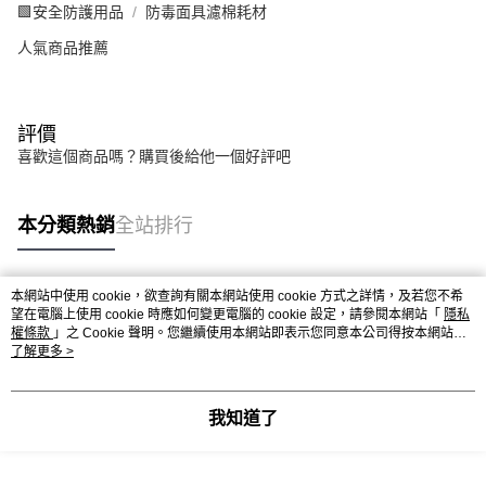
🟩安全防護用品
防毒面具濾棉耗材
人氣商品推薦
評價
喜歡這個商品嗎？購買後給他一個好評吧
本分類熱銷
全站排行
本網站中使用 cookie，欲查詢有關本網站使用 cookie 方式之詳情，及若您不希
熱門標籤
望在電腦上使用 cookie 時應如何變更電腦的 cookie 設定，請參閱本網站「
隱私
權條款
」之 Cookie 聲明。您繼續使用本網站即表示您同意本公司得按本網站使
用條款之 Cookie 聲明使用 cookie。
了解更多 >
我知道了