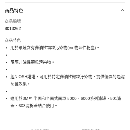
信用卡分期付款
3 期 0 利率 每期
NT$30
21家銀行
商品特色
6 期 0 利率 每期
NT$15
21家銀行
合作金庫商業銀行
第一商業銀行
商品編號
華南商業銀行
彰化商業銀行
合作金庫商業銀行
第一商業銀行
8013262
超商取貨付款
上海商業儲蓄銀行
台北富邦商業銀行
華南商業銀行
彰化商業銀行
國泰世華商業銀行
兆豐國際商業銀行
LINE Pay
上海商業儲蓄銀行
台北富邦商業銀行
商品特色
臺灣中小企業銀行
台中商業銀行
國泰世華商業銀行
兆豐國際商業銀行
用於環境含有非油性顆粒污染物(ex.物理性粉塵)。
匯豐（台灣）商業銀行
華泰商業銀行
Apple Pay
臺灣中小企業銀行
台中商業銀行
聯邦商業銀行
遠東國際商業銀行
匯豐（台灣）商業銀行
華泰商業銀行
街口支付
元大商業銀行
永豐商業銀行
阻隔非油性顆粒污染物。
聯邦商業銀行
遠東國際商業銀行
玉山商業銀行
星展（台灣）商業銀行
元大商業銀行
永豐商業銀行
悠遊付
台新國際商業銀行
中國信託商業銀行
玉山商業銀行
星展（台灣）商業銀行
經NIOSH證證，可用於特定非油性微粒汙染物，提供優異的過濾
台灣樂天信用卡公司
台新國際商業銀行
中國信託商業銀行
全盈+PAY
防護效果。
台灣樂天信用卡公司
運送方式
適用於3M™ 半面和全面式面罩 5000、6000系列濾罐、501濾
蓋、603濾棉蓋結合使用。
全家取貨付款
每筆NT$60
付款後全家取貨