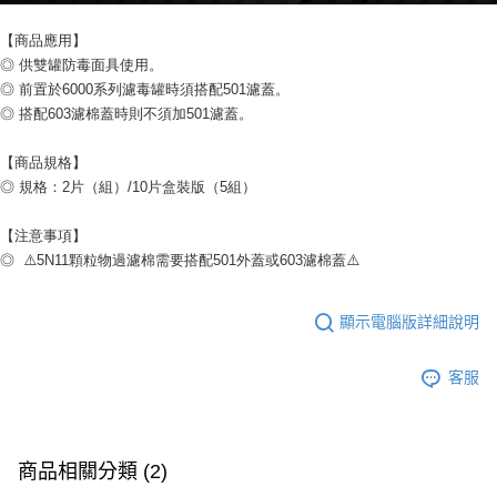
【商品應用】
◎ 供雙罐防毒面具使用。
◎ 前置於6000系列濾毒罐時須搭配501濾蓋。
◎ 搭配603濾棉蓋時則不須加501濾蓋。
【商品規格】
◎ 規格：2片（組）/10片盒裝版（5組）
【注意事項】
◎  ⚠️5N11顆粒物過濾棉需要搭配501外蓋或603濾棉蓋⚠️
顯示電腦版詳細說明
客服
商品相關分類 (2)