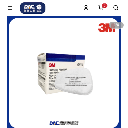
0
1
/
4