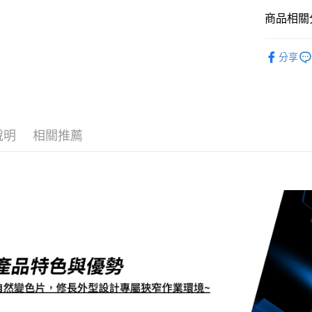
運送方式
商品相關分
全家取貨
🟣銲接用
每筆NT$6
分享
人氣商品
付款後全
每筆NT$6
7-11取貨
說明
相關推薦
每筆NT$6
付款後7-1
每筆NT$6
新竹物流(
每筆NT$2