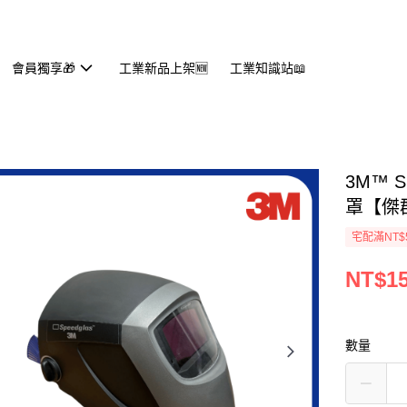
會員獨享🎁
工業新品上架🆕
工業知識站📖
3M™ S
罩【傑
宅配滿NT$
NT$15
數量