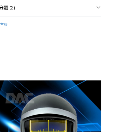
類 (2)
付款
品
0
客服
推薦
家取貨
0
付款
0
1取貨
0
大件商品、貨量較大)
00，滿NT$5,000(含以上)免運費