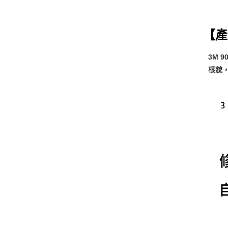
【產
3M 
樣貌