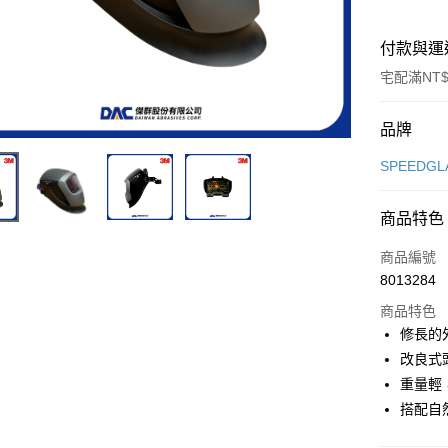
付款與運
宅配滿NT$
付款方式
品牌
信用卡一
SPEEDG
超商取貨
商品特色
LINE Pay
商品編號
Apple Pay
8013284
商品特色
街口支付
修長的
悠遊付
改良式
重量輕
全盈+PAY
搭配自