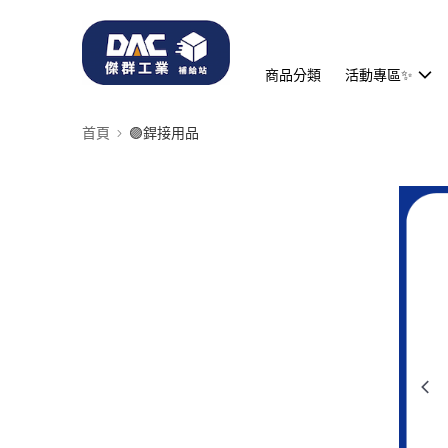
商品分類
活動專區✨
首頁
🟣銲接用品