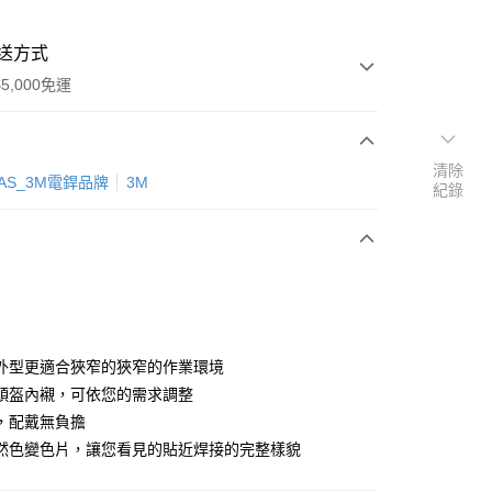
送方式
5,000免運
清除
次付款
LAS_3M電銲品牌
3M
紀錄
付款
外型更適合狹窄的狹窄的作業環境
頭盔內襯，可依您的需求調整
，配戴無負擔
然色變色片，讓您看見的貼近焊接的完整樣貌