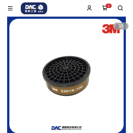
0
1
/
3