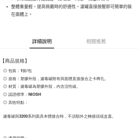
整體重量輕，提高佩戴時的舒適性，濾罐直接按壓即可簡單的裝
街口支付
在面體上。
運送方式
全家取貨付款
詳細說明
相關推薦
每筆NT$60
付款後全家取貨
【商品規格】
每筆NT$60
◎ 包裝：1個/包 

7-11取貨付款
◎ 規格：塑膠外殼，濾毒罐附有與面體直接接合之卡榫孔。      

每筆NT$60
◎ 材質：濾毒罐為塑膠外殼，內含活性碳。

付款後7-11取貨
◎ 認證標準：NIOSH         

每筆NT$60
◎ 其他特點：
新竹物流(大件商品、貨量較大)
濾毒罐與3200系列面具本體接合時，不須額外之轉接頭或盒蓋。
每筆NT$200，滿NT$5,000(含以上)免運費
◎ 適用範圍：