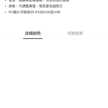
雙塑、鏡腳襯墊接觸點，增加耳部舒適度
街口支付
柔軟、可調整鼻墊，使其更為個性化
PC鏡片可吸收99.9％的UVA及UVB
運送方式
全家取貨付款
每筆NT$60
詳細說明
相關推薦
付款後全家取貨
每筆NT$60
7-11取貨付款
每筆NT$60
付款後7-11取貨
每筆NT$60
新竹物流(大件商品、貨量較大)
每筆NT$200，滿NT$5,000(含以上)免運費