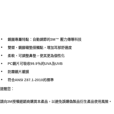
鏡腿專屬特點：自動調節的3M™ 壓力傳導科技
雙塑、鏡腳襯墊接觸點，增加耳部舒適度
柔軟、可調整鼻墊，使其更為個性化
PC鏡片可吸收99.9％的UVA及UVB
防霧鏡片鍍膜
符合ANSI Z87.1-2010的標準
提醒您：
請向3M授權經銷商購買本產品，以避免誤購偽製品衍生產品使用風險。