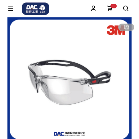
0
1
/
3