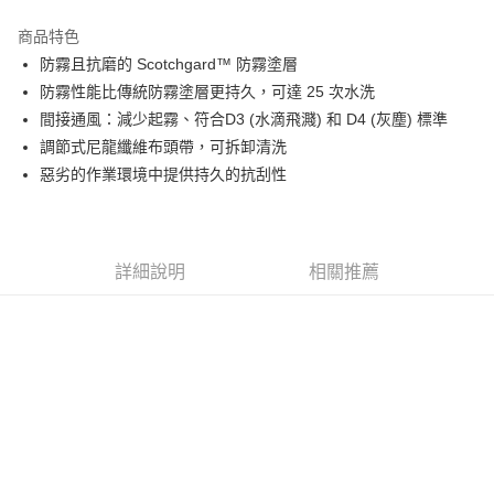
LINE Pay
商品特色
Apple Pay
防霧且抗磨的 Scotchgard™ 防霧塗層
防霧性能比傳統防霧塗層更持久，可達 25 次水洗
街口支付
間接通風：減少起霧、符合D3 (水滴飛濺) 和 D4 (灰塵) 標準
調節式尼龍纖維布頭帶，可拆卸清洗
運送方式
惡劣的作業環境中提供持久的抗刮性
全家取貨付款
每筆NT$60
付款後全家取貨
詳細說明
相關推薦
每筆NT$60
7-11取貨付款
每筆NT$60
付款後7-11取貨
每筆NT$60
新竹物流(大件商品、貨量較大)