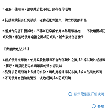
3.長期不使用時，請收藏於乾淨無汙染存在的環境
4.防護眼鏡若有任何破損，老化或配件遺失，請立即更換新品
5.當操作危害性機械時，不得以已穿戴使用本防護眼鏡為由，不使用機械防
護設備，應適時使用適當之機械防護具，減少意外傷害發生

【清潔保養方法💦】
1.請於使用完畢後，使用柔軟乾淨且不會刮傷鏡片之擦拭布擦拭鏡片或鏡架
上髒汙，可搭配肥皂水清潔與乾淨水源洗滌

2.洗滌後防護眼鏡上多餘的水份，可利用乾淨擦拭布擦拭或自然風乾即可

3.不可使用有機溶劑清洗，浸泡或擦拭本防護眼鏡
顯示電腦版詳細說明
客服