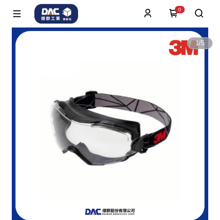
0
1
/
5