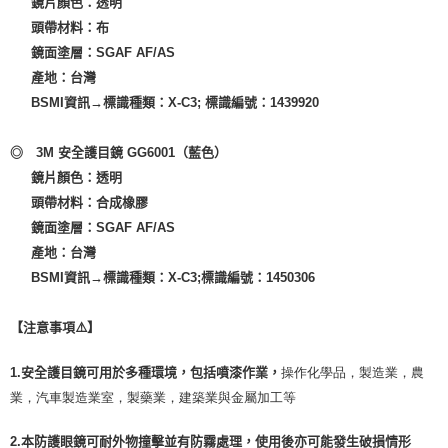
　  鏡片顏色：透明

　  頭帶材料：布

　  鏡面塗層：SGAF AF/AS

　  產地：台灣

　  BSMI
資訊→
標識種類：X-C3
;
 標識編號：1439920

◎　3M 安全護目鏡 GG6001
（藍色）
　  鏡片顏色：透明

　  頭帶材料：合成橡膠

　  鏡面塗層：SGAF AF/AS

　  產地：台灣

　  BSMI
資訊→
標識種類：X-C3
;
標識編號：1450306

【注意事項⚠️】
操作化學品，製造業，農
1.安全護目鏡可用於多種環境，包括噴漆作業，
業，汽車製造業
室，製藥業，建築業與金屬加工等
2.本防護眼鏡可耐外物撞擊並有防霧處理，使用後亦可能發生破損情形