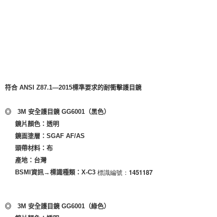
符合 ANSI Z87.
1—2015標準
要求的耐衝擊護目鏡

◎　3M 安全護目鏡 GG6001
（黑色）
　  鏡片顏色：透明

　  鏡面塗層：SGAF AF/AS

　  頭帶材料：布

　  產地：台灣

標識編號：1451187
　  BSMI
資訊→
標識種類：X-C3 
◎　3M 安全護目鏡 GG6001
（綠色）