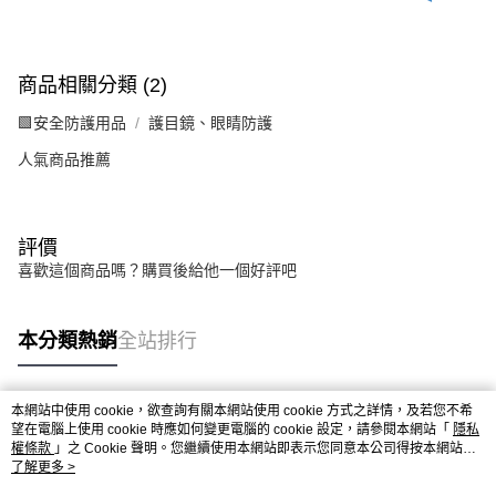
商品相關分類 (2)
🟩安全防護用品
護目鏡、眼睛防護
人氣商品推薦
評價
喜歡這個商品嗎？購買後給他一個好評吧
本分類熱銷
全站排行
本網站中使用 cookie，欲查詢有關本網站使用 cookie 方式之詳情，及若您不希
熱門標籤
望在電腦上使用 cookie 時應如何變更電腦的 cookie 設定，請參閱本網站「
隱私
權條款
」之 Cookie 聲明。您繼續使用本網站即表示您同意本公司得按本網站使
用條款之 Cookie 聲明使用 cookie。
了解更多 >