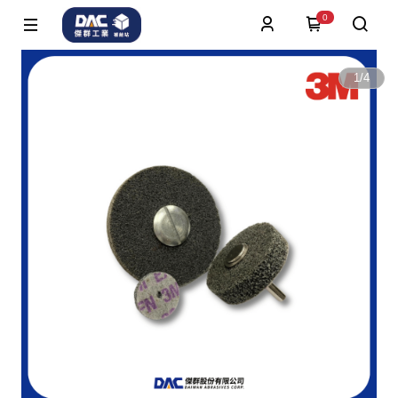
0
1
/
4