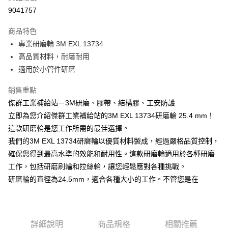
9041757
街口支付
商品特色
運送方式
專業研磨輪 3M EXL 13734
高品質材料，耐磨耐用
全家取貨付款
適用於小管件研磨
每筆NT$60
銷售重點
付款後全家取貨
傑群工業補給站－3M研磨、膠帶、結構膠、工安防護
每筆NT$60
立即為您介紹傑群工業補給站的3M EXL 13734研磨輪 25.4 mm！
7-11取貨付款
這款研磨輪是您工作所需的最佳選擇。
每筆NT$60
我們的3M EXL 13734研磨輪以優質材料製成，經過嚴格品質控制，
確保您得到最高水準的效能和耐用性。這款研磨輪適用於各種研磨
付款後7-11取貨
工作，包括研磨刷輪和拉絲輪，讓您輕鬆應對各種挑戰。
每筆NT$60
研磨輪的直徑為24.5mm，適合各種大小的工作。不管您是在
新竹物流(大件商品、貨量較大)
每筆NT$200，滿NT$5,000(含以上)免運費
詳細說明
商品規格
相關推薦