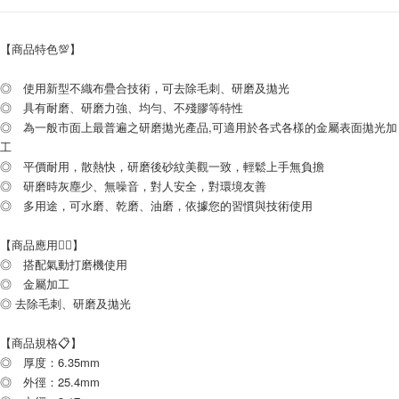
【商品特色💯】
◎ 使用新型不織布疊合技術，可去除毛刺、研磨及拋光
◎ 具有耐磨、研磨力強、均勻、不殘膠等特性
◎ 為一般市面上最普遍之研磨拋光產品,可適用於各式各樣的金屬表面拋光加
工
◎ 平價耐用，散熱快，研磨後砂紋美觀一致，輕鬆上手無負擔
◎ 研磨時灰塵少、無噪音，對人安全，對環境友善
◎ 多用途，可水磨、乾磨、油磨，依據您的習慣與技術使用
【商品應用👷‍♂】
◎ 搭配氣動打磨機使用
◎ 金屬加工
◎ 去除毛刺、研磨及拋光
【商品規格📋】
◎ 厚度：6.35mm
◎ 外徑：25.4mm