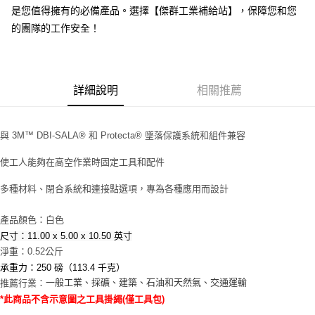
是您值得擁有的必備產品。選擇【傑群工業補給站】，保障您和您
的團隊的工作安全！
詳細說明
相關推薦
與 3M™ DBI-SALA® 和 Protecta® 墜落保護系統和組件兼容
使工人能夠在高空作業時固定工具和配件
多種材料、閉合系統和連接點選項，專為各種應用而設計
產品顏色：白色
尺寸：11.00 x 5.00 x 10.50 英寸
淨重：0.52公斤
承重力：250 磅（113.4 千克）
一般工業、採礦、建築、石油和天然氣、交通運輸
推薦行業：
*此商品不含示意圖之工具掛繩(僅工具包)