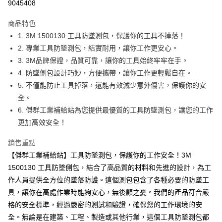
9045408
街口支付
商品特色
運送方式
1. 3M 1500130 工具防墜測包，保護你的工具不掉落！
2. 專業工具防墜測包，結實耐用，讓你工作更安心。
全家取貨付款
3. 3M品牌保證，品質可靠，讓你的工具始終牢牢在手。
每筆NT$60
4. 防墜側包設計巧妙，方便攜帶，讓你工作更輕鬆自在。
付款後全家取貨
5. 不僅能防止工具掉落，還能有效減少意外傷害，保護你的安
每筆NT$60
全。
6. 傑群工業補給站為您提供最優質的工具防墜測包，讓您的工作
7-11取貨付款
更加高效安全！
每筆NT$60
銷售重點
付款後7-11取貨
【傑群工業補給站】工具防墜測包，保護你的工作安全！3M
每筆NT$60
1500130 工具防墜側包，結合了高品質的材料和先進的設計，為工
新竹物流(大件商品、貨量較大)
作人員提供全方位的墜落防護。這個測包包含了各種必要的防墜工
每筆NT$200，滿NT$5,000(含以上)免運費
具，讓你在高處作業時能夠安心，無後顧之憂。我們的產品符合嚴
格的安全標準，經過嚴密的測試和驗證，確保您的工作環境的安
全。無論是在建築、工程、製造或其他行業，這個工具防墜測包都