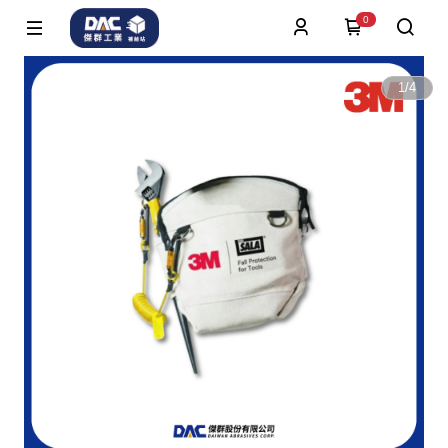
0
1
/
4