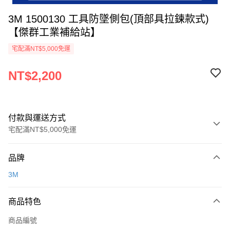
3M 1500130 工具防墜側包(頂部具拉鍊款式)
【傑群工業補給站】
宅配滿NT$5,000免運
NT$2,200
付款與運送方式
宅配滿NT$5,000免運
付款方式
品牌
信用卡一次付款
3M
超商取貨付款
商品特色
LINE Pay
商品編號
Apple Pay