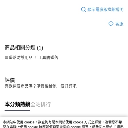
顯示電腦版詳細說明
客服
商品相關分類 (1)
🟦墜落防護用品
工具防墜落
評價
喜歡這個商品嗎？購買後給他一個好評吧
本分類熱銷
全站排行
本網站中使用 cookie，欲查詢有關本網站使用 cookie 方式之詳情，及若您不希
熱門標籤
望在電腦上使用 cookie 時應如何變更電腦的 cookie 設定，請參閱本網站「
隱私