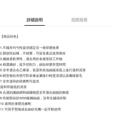
詳細說明
相關推薦
【商品特色】
1.不織布均勻性提供穩定且一致研磨效果
2.開放性結構，不積塵，可延長產品使用壽命
3.纖維柔軟彈性，適合用於各種形狀工件物
4.精選礦砂，提升切削力，縮短研磨所需時間
5.非常適合在乙烯基，瓷器和其他細膩表面上進行溫和清潔
6.輕型無紡布墊可對多種金屬進行輕度清潔以及蠟模脫毛
7.非常溫和的研磨劑可提供
溫和而徹底的清潔
8.合適的纖維網和細礦物質非常適合細膩的飾面
9.性能類似於0000級鋼絲絨，沒有生鏽或碎裂
10.適用於液體洗滌劑
11.可與手墊塊或在線砂光機一起手動使用