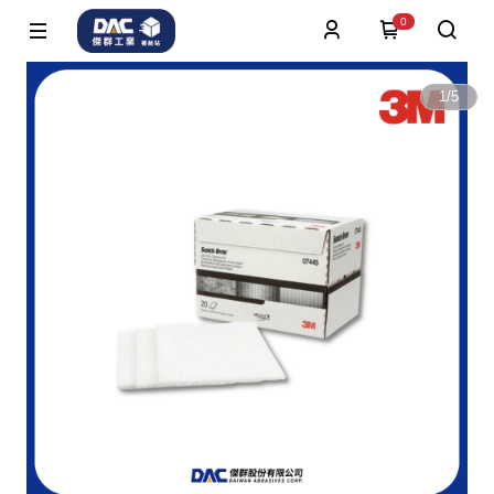
0
1
/
5