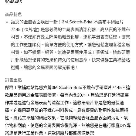
9048485
街口支付
商品特色
運送方式
讓您的金屬表面焕然一新！3M Scotch-Brite 不織布手研磨片
7445 (20片/盒) 是您必備的金屬表面清潔利器！高品質的不織布
全家取貨付款
材質，不僅能有效去除污垢和氧化層，還能平滑表面紋理，讓您
每筆NT$60
的工作更加順利。簡單方便的使用方式，讓您輕鬆處理各種金屬
付款後全家取貨
材質，如不鏽鋼、鋁等。無論是家庭使用或工業領域，這款研磨
每筆NT$60
片都能給您優質的效果和持久的使用壽命。快來傑群工業補給站
選購，讓您的金屬表面閃耀光彩吧！
7-11取貨付款
每筆NT$60
銷售重點
傑群工業補給站為您推薦3M Scotch-Brite不織布手研磨片7445。這
付款後7-11取貨
款產品適用於金屬表面清潔，每盒內含20片。無論您是在進行研磨
每筆NT$60
作業或是進行金屬表面的清潔工作，這款研磨片都是您的最佳選
新竹物流(大件商品、貨量較大)
擇。它採用高品質的不織布材料製成，具有優異的耐用性和抗磨損
每筆NT$200，滿NT$5,000(含以上)免運費
性。憑藉其卓越的研磨效果，它能夠輕鬆去除金屬表面的污垢、氧
化物和刮痕，使您的金屬表面恢復光澤。無論您是在進行家庭DIY專
案還是進行工業作業，這款研磨片都能夠滿足您