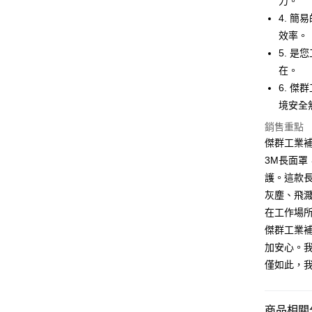
力。
付款後全
4. 
每筆NT$6
效率。
5. 
7-11取貨
在。
每筆NT$6
6. 
付款後7-1
境安全
每筆NT$6
銷售重點
傑群工業
新竹物流(
3M長面罩
每筆NT$2
護。這款
灰塵、飛
在工作場
傑群工業
加安心。
僅如此，
商品相關分