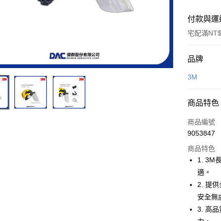
付款與運
宅配滿NT$
付款方式
品牌
信用卡一
3M
超商取貨
商品特色
LINE Pay
商品編號
Apple Pay
9053847
商品特色
街口支付
1. 
適。
運送方式
2. 
安全無
全家取貨
3. 
每筆NT$6