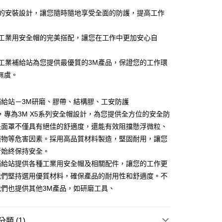
家取貨
簡易的安裝設計，讓您隨時隨地享受全面的防護，提高工作
0
是您工業用安全帽的完美搭配，讓您在工作中更加安心自
付款
0
傑群工業補給站為您提供最優質的3M產品，保證您的工作環
1取貨
無虞。
0
補給站－3M研磨、膠帶、結構膠、工安防護
大件商品、貨量較大)
，專為3M X5系列安全帽設計，為您提供全方位的安全防
00，滿NT$5,000(含以上)免運費
長面罩不僅具有絕佳的舒適度，還能有效阻擋懸浮微粒、
濺物等危害因素。採用高品質材料製造，堅固耐用，讓您
所始終保持安全。
補給站提供各種工業用安全帽及相關配件，讓您的工作更
我們堅持選用優質材料，確保產品的耐用性和舒適度。不
我們也提供其他3M產品，如研磨工具、
類 (1)