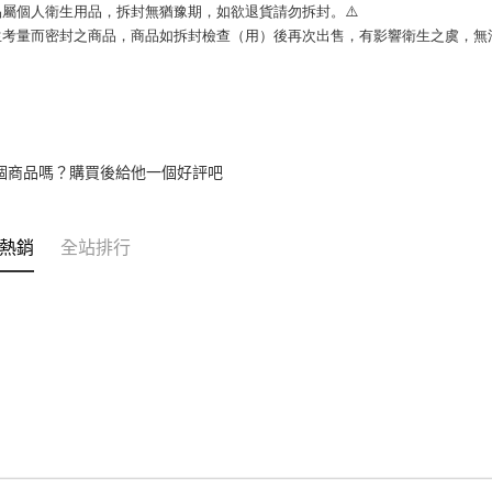
品屬個人衛生用品，拆封無猶豫期，如欲退貨請勿拆封。⚠️
衛生考量而密封之商品，商品如拆封檢查（用）後再次出售，有影響衛生之虞，無法
個商品嗎？購買後給他一個好評吧
熱銷
全站排行