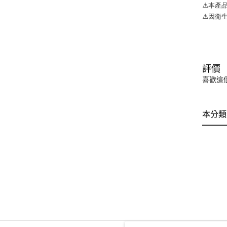
⚠️本產
⚠️因
評價
喜歡這
本分類