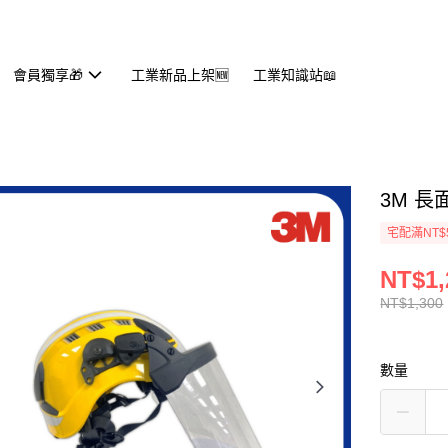
會員獨享🎁
工業新品上架🆕
工業知識站📖
3M 長
宅配滿NT$
NT$1,
NT$1,300
數量