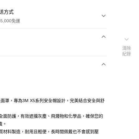
送方式
5,000免運
次付款
清除
紀錄
付款
3M長面罩，專為3M X5系列安全帽設計，完美結合安全與舒
提供全面防護，有效遮擋灰塵、飛濺物和化學品，確保您的
虞。
付款
高品質材料製造，耐用且輕便，長時間佩戴也不會感到壓
0