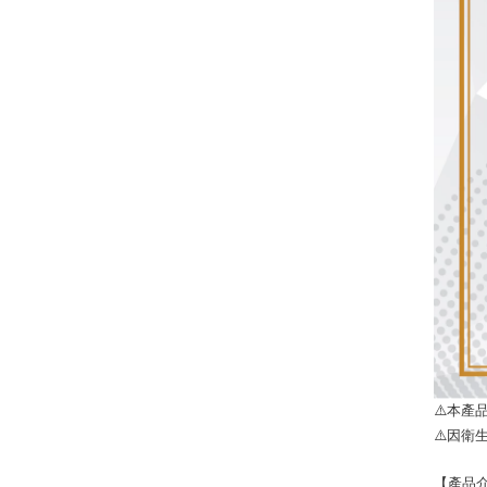
⚠️本產
⚠️因
【產品