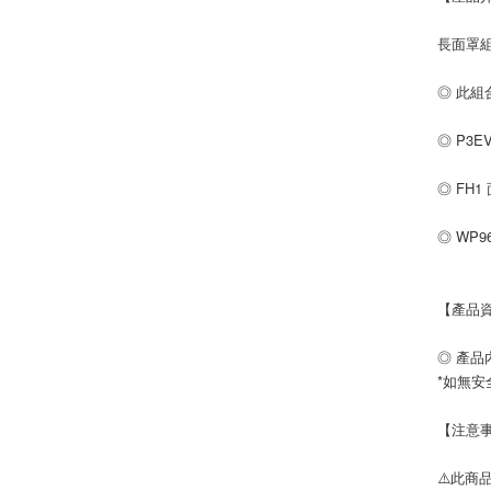
長面罩組合
◎ 此組
◎ P3
◎ FH
◎ WP
【產品
◎ 產品內
*如無安
【注意
⚠️此商