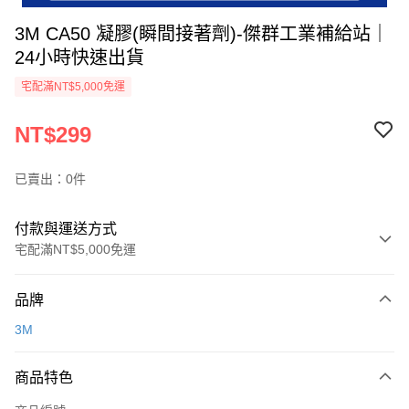
3M CA50 凝膠(瞬間接著劑)-傑群工業補給站｜
24小時快速出貨
宅配滿NT$5,000免運
NT$299
已賣出：0件
付款與運送方式
宅配滿NT$5,000免運
付款方式
品牌
信用卡一次付款
3M
超商取貨付款
商品特色
LINE Pay