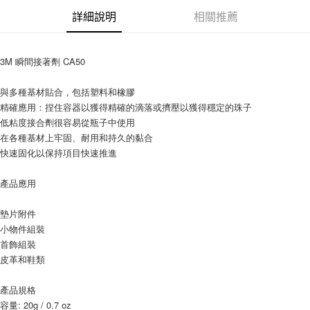
詳細說明
相關推薦
3M 瞬間接著劑 CA50
與多種基材貼合，包括塑料和橡膠
精確應用：捏住容器以獲得精確的滴落或擠壓以獲得穩定的珠子
低粘度接合劑很容易從瓶子中使用
在各種基材上牢固、耐用和持久的黏合
快速固化以保持項目快速推進
產品應用
墊片附件
小物件組裝
首飾組裝
皮革和鞋類
產品規格
容量: 20g / 0.7 oz