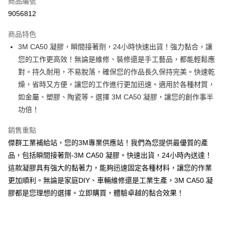
商品編號
Apple Pay
9056812
街口支付
商品特色
運送方式
3M CA50 凝膠，瞬間接著劑，24小時快速出貨！強力黏合，讓
您的工作更高效！無論是維修、裝修還是手工藝品，都能輕鬆應
全家取貨付款
對。持久耐用，不易脫落，確保您的作品長久保持完美。快速乾
每筆NT$60
燥，省時又方便，讓您的工作進行更加迅速。適用於各種材質，
付款後全家取貨
如金屬、塑膠、陶瓷等。選擇 3M CA50 凝膠，讓您的創作事半
每筆NT$60
功倍！
7-11取貨付款
銷售重點
每筆NT$60
傑群工業補給站，您的3M專業供應站！我們為您提供最優質的產
品，包括瞬間接著劑-3M CA50 凝膠。快速出貨，24小時內送達！
付款後7-11取貨
這款凝膠具有強大的黏著力，能夠迅速固定各種材料，讓您的作業
每筆NT$60
更加順利。無論是家庭DIY、車輛維修還是工業生產，3M CA50 凝
新竹物流(大件商品、貨量較大)
膠都是您理想的選擇。立即購買，體驗卓越的黏合效果！
每筆NT$200，滿NT$5,000(含以上)免運費