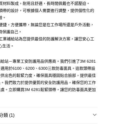
高品質材料製成，耐用且舒適，長時間佩戴也不感壓迫。
付款
鬆緊頭帶的設計，可根據個人需要進行調整，提供個性化的
0
驗。
家取貨
輕巧便捷，方便攜帶，無論您是在工作場所還是戶外活動，
0
時保護自己。
傑群工業補給站為您提供最佳的防護解決方案，讓您安心工
付款
心生活。
0
1取貨
給站－專業工安防護用品供應商。我們引進了3M 6281
0
適用於6100、6200、6300三款防毒面具。這款頭帶設
提供出色的鬆緊力度，確保面具穩固貼合臉部，提供最佳
大件商品、貨量較大)
果。我們致力於提供優質的安全防護用品，確保您的工作
00，滿NT$5,000(含以上)免運費
虞。立即購買3M 6281鬆緊頭帶，讓您的防毒面具更加
類 (1)
護用品
防毒面具