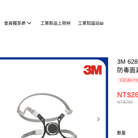
會員獨享🎁
工業新品上架🆕
工業知識站📖
3M 62
防毒面
宅配滿NT$
NT$2
NT$290
數量