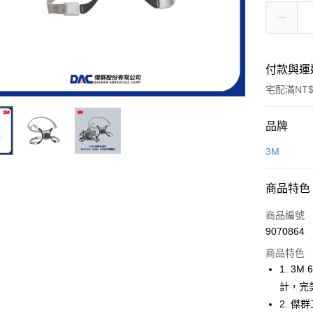
付款與運
宅配滿NT$
付款方式
品牌
信用卡一
3M
超商取貨
商品特色
LINE Pay
商品編號
Apple Pay
9070864
商品特色
街口支付
1. 3
計，完
運送方式
2. 