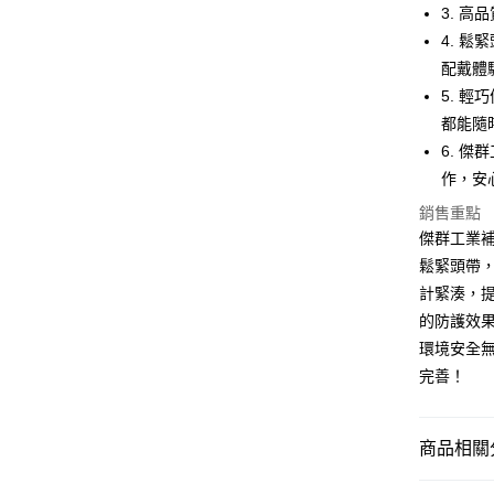
3. 
全家取貨
4. 
每筆NT$6
配戴體
付款後全
5. 
每筆NT$6
都能隨
6. 
7-11取貨
作，安
每筆NT$6
銷售重點
付款後7-1
傑群工業補
每筆NT$6
鬆緊頭帶，
計緊湊，
新竹物流(
的防護效
每筆NT$2
環境安全無
完善！
商品相關分
🟩安全防