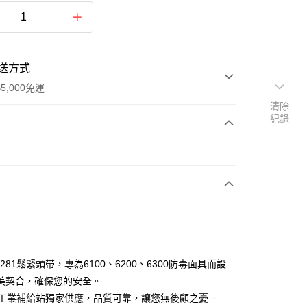
送方式
5,000免運
清除
紀錄
次付款
付款
M 6281鬆緊頭帶，專為6100、6200、6300防毒面具而設
美契合，確保您的安全。
傑群工業補給站獨家供應，品質可靠，讓您無後顧之憂。