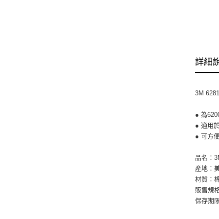
詳細
3M 62
● 為6
● 適用於6
● 可方
品名：3M
產地：
材質：
販售規
保存期