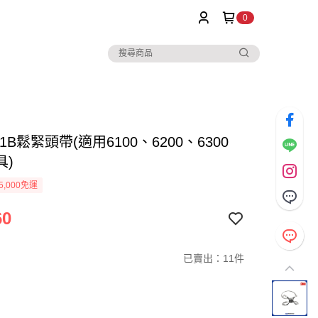
0
81B鬆緊頭帶(適用6100、6200、6300
具)
5,000免運
60
已賣出：11件