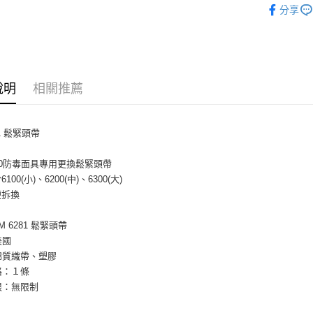
分享
說明
相關推薦
81 鬆緊頭帶
200防毒面具專用更換鬆緊頭帶
100(小)、6200(中)、6300(大)
便拆換
 6281 鬆緊頭帶
美國
棉質織帶、塑膠
格：１條
限：無限制