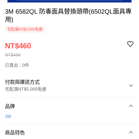
3M 6582QL 防毒面具替換頭帶(6502QL面具專
用)
宅配滿NT$5,000免運
NT$460
NT$490
已賣出：0件
付款與運送方式
宅配滿NT$5,000免運
付款方式
品牌
信用卡一次付款
3M
超商取貨付款
商品特色
LINE Pay