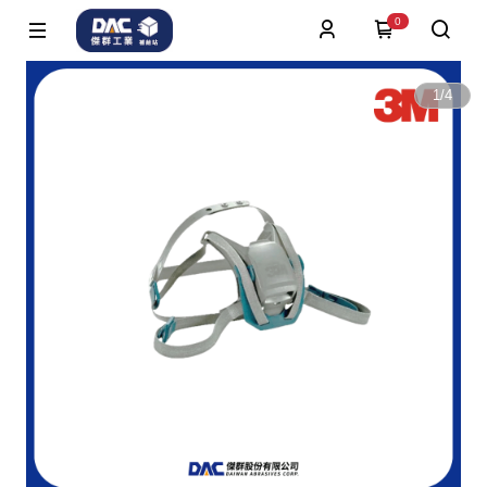
0
1
/
4