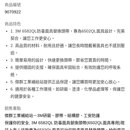
商品編號
Apple Pay
9070922
街口支付
商品特色
運送方式
1. 3M 6582QL防毒面具替換頭帶，專為6502QL面具設計，完美
契合，讓您工作更安心。
全家取貨付款
2. 高品質的材料，耐用且舒適，讓您長時間戴著面具也不感到壓
每筆NT$60
迫。
付款後全家取貨
3. 簡單易用的設計，快速更換頭帶，節省您寶貴的時間。
每筆NT$60
4. 提供穩固的支撐，確保面具牢固貼合，有效防護您的呼吸系
統。
7-11取貨付款
5. 傑群工業補給站提供正品保證，讓您購買時更加安心放心。
每筆NT$60
6. 適用於各種工作環境，如研磨、塗漆、化學品處理等，保護您
付款後7-11取貨
的健康安全。
每筆NT$60
銷售重點
新竹物流(大件商品、貨量較大)
傑群工業補給站－3M研磨、膠帶、結構膠、工安防護
每筆NT$200，滿NT$5,000(含以上)免運費
保護你的安全, 3M 6582QL 防毒面具替換頭帶(6502QL面具專用)現