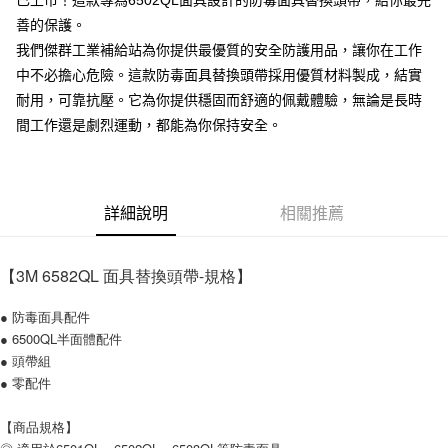
已上市！這款專為6502QL面具設計的防毒面具替換頭帶，給你最完
善的保護。
我們傑群工業補給站為你提供最優質的安全防護用品，讓你在工作
中不必擔心危險。這款防毒面具替換頭帶採用優質材料製成，結實
耐用，可靠抗壓。它為你提供穩固而舒適的佩戴體驗，無論是長時
間工作還是劇烈運動，都能為你保持安全。
詳細說明
相關推薦
【3M 6582QL 面具替換頭帶-規格】
● 防毒面具配件
● 6500QL半面體配件
● 頭帶組
● 零配件
【商品規格】