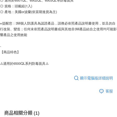
◎ 適用於6501QL、6502QL、6503QL等防毒面具
◎ 規格：頭戴組(1入)
◎ 產地：美國or波蘭(依當期進貨為主)
※提醒您：3M個人防護具為認證產品，請務必依照產品說明書使用，並且勿自
行改裝、變造；任何未依照產品說明書或與其他非3M產品結合之使用均可能影
響產品之使用效能
-
【商品特色】
⚠️適用於6500QL系列防毒面具⚠️
顯示電腦版詳細說明
客服
商品相關分類 (1)