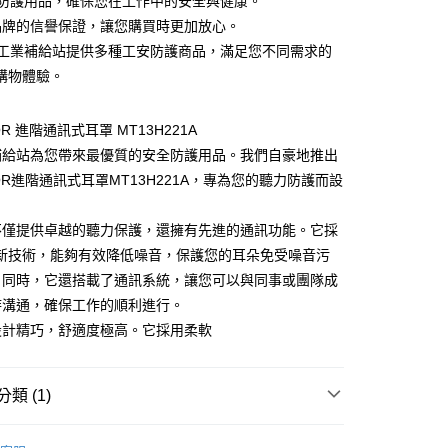
安全防護用品，確保您在工作中的安全與健康。
家取貨
3M品牌的信譽保證，讓您購買時更加放心。
0
傑群工業補給站提供多種工安防護商品，滿足您不同需求的
購物體驗。
付款
0
TOR 進階通訊式耳罩 MT13H221A
1取貨
補給站為您帶來最優質的安全防護用品。我們自豪地推出
0
LTOR進階通訊式耳罩MT13H221A，專為您的聽力防護而設
大件商品、貨量較大)
不僅提供卓越的聽力保護，還擁有先進的通訊功能。它採
00，滿NT$5,000(含以上)免運費
創新技術，能夠有效降低噪音，保護您的耳朵免受噪音污
。同時，它還搭載了通訊系統，讓您可以與同事或團隊成
時溝通，確保工作的順利進行。
設計精巧，舒適度極高。它採用柔軟
類 (1)
護用品
聽力防護、降噪耳罩