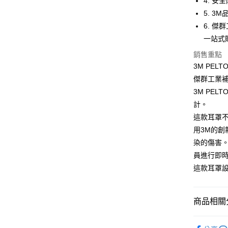
4. 
付款後全
5. 
每筆NT$6
6. 
一站式
7-11取貨
銷售重點
每筆NT$6
3M PEL
付款後7-1
傑群工業
每筆NT$6
3M PE
計。
新竹物流(
這款耳罩
每筆NT$2
用3M的
染的傷害
員進行即
這款耳罩
商品相關分
🟩安全防