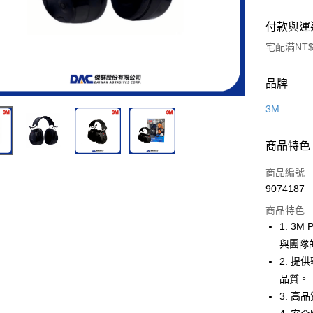
付款與運
宅配滿NT$
付款方式
品牌
信用卡一
3M
超商取貨
商品特色
LINE Pay
商品編號
Apple Pay
9074187
商品特色
街口支付
1. 3
與團隊
運送方式
2. 
品質。
全家取貨
3. 
每筆NT$6