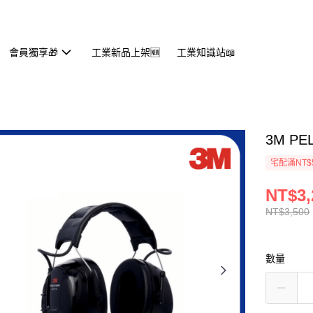
會員獨享🎁
工業新品上架🆕
工業知識站📖
3M P
宅配滿NT$
NT$3,
NT$3,500
數量