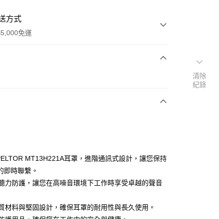
送方式
5,000免運
次付款
清除
紀錄
付款
M PELTOR MT13H221A耳罩，進階通訊式設計，讓您保持
的即時聯繫。
提供聽力防護，讓您在高噪音環境下工作時享受卓越的聲音
付款
高品質材料與堅固設計，確保耳罩的耐用性與長久使用。
0