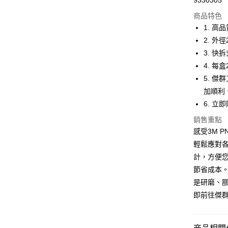
9330305
商品特色
街口支付
1. 
2. 
運送方式
3. 
4. 
全家取貨
5. 
每筆NT$6
加順利
付款後全
6. 
每筆NT$6
銷售重點
感受3M 
7-11取貨
輕鬆應對
每筆NT$6
計，方便您
付款後7-1
節省成本
每筆NT$6
是研磨、
即前往傑
新竹物流(
每筆NT$2