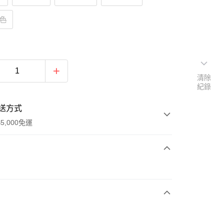
黑色
清除
紀錄
送方式
5,000免運
次付款
付款