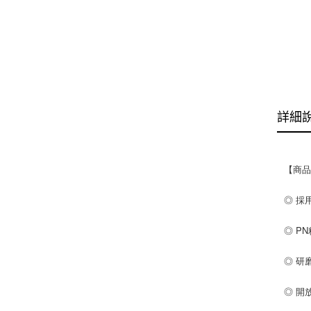
詳細
【商
◎ 採
◎ P
◎ 研
◎ 開