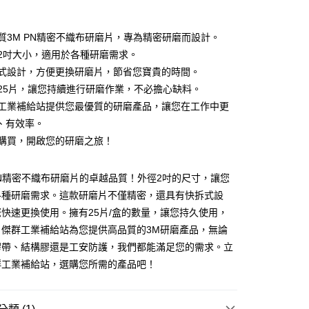
高品質3M PN精密不織布研磨片，專為精密研磨而設計。
外徑2吋大小，適用於各種研磨需求。
快拆式設計，方便更換研磨片，節省您寶貴的時間。
每盒25片，讓您持續進行研磨作業，不必擔心缺料。
付款
傑群工業補給站提供您最優質的研磨產品，讓您在工作中更
0
、有效率。
家取貨
立即購買，開啟您的研磨之旅！
0
PN精密不織布研磨片的卓越品質！外徑2吋的尺寸，讓您
付款
各種研磨需求。這款研磨片不僅精密，還具有快拆式設
0
快速更換使用。擁有25片/盒的數量，讓您持久使用，
1取貨
。傑群工業補給站為您提供高品質的3M研磨產品，無論
0
膠帶、結構膠還是工安防護，我們都能滿足您的需求。立
群工業補給站，選購您所需的產品吧！
大件商品、貨量較大)
00，滿NT$5,000(含以上)免運費