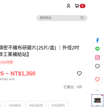
0
N精密不織布研磨片(25片/盒) ｜外徑2吋
群工業補給站】
5,000免運
5 ~ NT$1,350
 NT$1,375
已賣出：0件
色
VIN綠色
MED紅色
CRS棕色