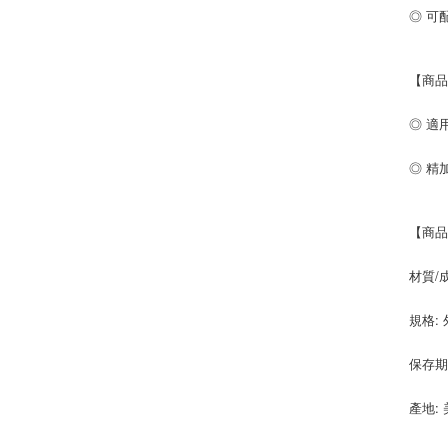
◎ 可
【商
◎ 適
◎ 精
【商
材質/
規格: 
保存期
產地: