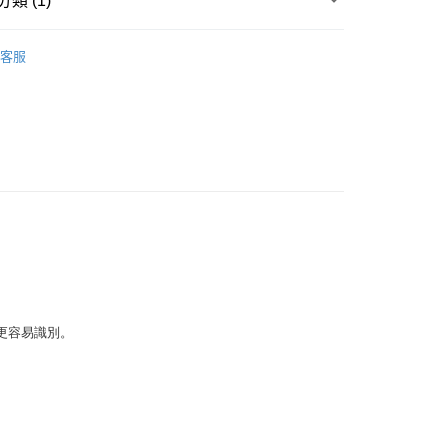
類 (1)
品
快拆式研磨產品
客服
更容易識別。