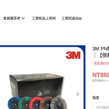
會員獨享🎁
工業新品上架🆕
工業知識站📖
3M P
｜【傑
宅配滿NT$
NT$92
NT$950 ~
粗度
VFN藍