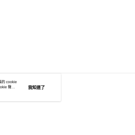
 cookie
kie 聲明
我知道了
若接到可疑電話，請洽詢165反詐騙專線
本站最佳瀏覽環境請使用 Google Chrome、Firefox 或 Edge 以上版本