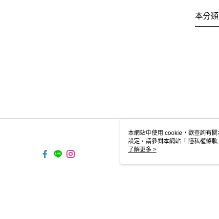
本分類
本網站中使用 cookie，欲查詢有關
設定，請參閱本網站「
隱私權條款
使用 cookie。
了解更多 >
TW-MWG1-67-161 Web2.0 Defa
© 2026 by 傑群股份有限公司