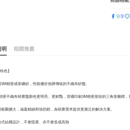
商品相關分
🟪研磨產
分享
說明
相關推薦
品特色】
用3M精密成形礦砂，性能優於他牌傳統的不織布砂盤。
N精密不織布研磨盤顏色更明亮、更鮮豔，背襯印刷3M精密形狀的三角形圖標，
磨範圍擴大，涵蓋精細和強切銷，為研磨需求提供更廣泛的解決方案。
放式結構設計，不會阻塞、亦不會造成高熱