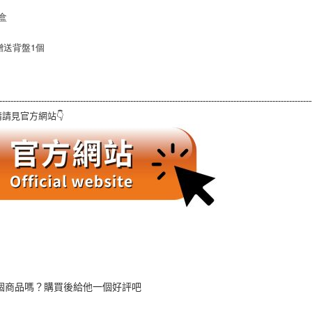
/盒
贈送背盤1個
----------------------------------------------------------------------------------------------------------------
請見官方網站👇
個商品嗎？購買後給他一個好評吧