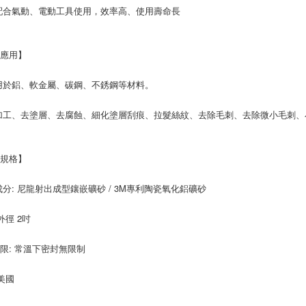
配合氣動、電動工具使用，效率高、使用壽命長
品應用】
用於鋁、軟金屬、碳鋼、不銹鋼等材料。
加工、去塗層、去腐蝕、細化塗層刮痕、拉髮絲紋、去除毛刺、去除微小毛刺、
品規格】
成分: 尼龍射出成型鑲嵌礦砂 / 3M專利陶瓷氧化鋁礦砂
外徑 2吋
限: 常溫下密封無限制
 美國