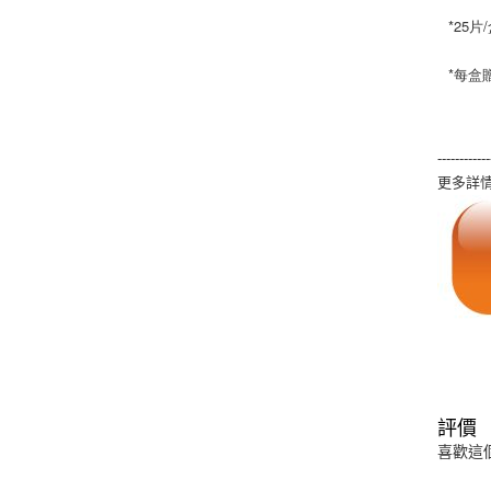
*25片
*每盒
------------
更多詳情
評價
喜歡這