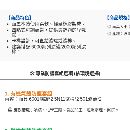
【商品特色】
【商品規格
面罩本體使用柔軟、輕量橡膠製成。
◎ 面具大小：中
四點式可調頭帶，提供最舒適的配戴
◎ 產地：波蘭
感。
卡榫設計，可直結濾罐或濾棉。
建議搭配 6000系列濾罐/2000系列濾
棉。
🛠️ 專業防護套組選項 (依環境選擇)
1. 有機氣體防塵套組
內容：面具 6001濾罐*2 5N11濾棉*2 501濾蓋*2
🏭
噴漆、化學工廠、食品加工、垃圾處理、醫院。
應對環境：