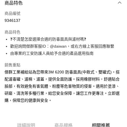
商品特色
LINE Pay
商品編號
Apple Pay
9346137
街口支付
商品特色
運送方式
❓不清楚怎麼選擇合適的防毒面具與濾材嗎❓
歡迎詢問傑群客服ID：@daiwan，或右方線上客服回應聯繫
全家取貨付款
由專業的工安防護人員給予合適的產品選用指南
每筆NT$60
銷售重點
付款後全家取貨
傑群工業補給站為您帶來3M 6200 防毒面具(中款式、雙罐式)。搭
每筆NT$60
配濾毒罐、濾棉、濾蓋，提供全面防護。採用橡膠材料，舒適貼合
7-11取貨付款
臉部，有效避免有害氣體、粉塵等危害物質的侵害。適用於塗漆、
每筆NT$60
研磨、清洗等多種行業，給您安全保障，讓您工作更專注。立即選
購，保障您的健康與安全。
付款後7-11取貨
每筆NT$60
新竹物流(大件商品、貨量較大)
詳細說明
商品規格
相關推薦