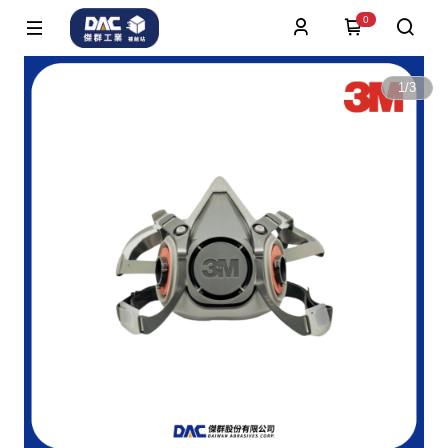
0
1
/
3