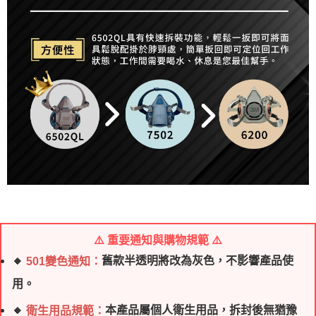
⚠️ 重要通知與購物規範 ⚠️
🔸
舊款半透明將改為灰色，不影響產品使
501變色通知：
用。
🔸
本產品屬個人衛生用品，拆封後無猶豫
衛生用品規範：