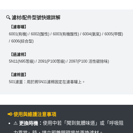
🔍 濾材/配件型號快速詳解
【濾毒罐】
6001(有機) / 6002(酸性) / 6003(有機酸性) / 6004(氨氣) / 6005(甲醛)
/ 6006(綜合型)
【過濾棉】
5N11(N95等級) / 2091(P100等級) / 2097(P100 活性碳除味)
【濾棉蓋】
501濾蓋：用於將5N11濾棉固定在濾毒罐上。
📢 使用與維護注意事項
⚠️
使用中若「聞到氣體味道」或「呼吸阻
更換時機：
力異常」時，請立即離開現場並更換濾材。