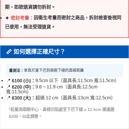
期，如欲退貨請勿拆封。
🔸
因衛生考量而密封之商品，拆封檢查後視同
密封考量：
已使用，無法受理退貨。
📏 如何選擇正確尺寸？
拿直尺量下巴到兩眼下緣的直線距離
量測法：
📍
9.5cm 以下（面具長:11.5cm 寬:11.5cm）
6100 (小)：
📍
9.6 ~ 11.9 cm（面具長:12.5cm
6200 (中)：
寬:11.5cm）
📍
超過 12 cm（面具長:13cm 寬:12.5cm）
6300 (大)：
*若量測兩眼中心、鼻樑凹陷處至下巴下緣 ≤ 12.5cm 建議選
6200，以此類推。