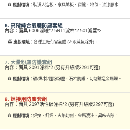
👷
裝潢人造板、家具地板、窗簾、地毯、油漆膠水。
應對環境：
6. 高階綜合氣體防塵套組
內容：面具 6006濾罐*2 5N11濾棉*2 501濾蓋*2
🏭
各種工廠有害氣體 (⚠️汞蒸氣除外)。
應對環境：
7. 大量粉塵防護套組
內容：面具 2091濾棉*2 (另有升級版2291可選)
👷
礦/煤/棉/麵粉粉塵、石棉防護、切割鑄造金屬煙。
應對環境：
8. 焊接用防塵套組
內容：面具 2097活性碳濾棉*2 (另有升級版2297可選)
👷
焊接、釬焊、火焰切割、金屬澆注、異味去除。
應對環境：