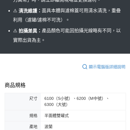
⚠️
面具本體與濾棉蓋可用清水清洗，重疊
清洗維護：
利用（濾罐/濾棉不可洗）。
⚠️
產品顏色可能因拍攝光線略有不同，以
拍攝差異：
實際出貨為主。
顯示電腦版詳細說明
商品規格
尺寸
6100（S小號）、6200（M中號）、
6300（大號）
規格
半面體雙罐式
產地
波蘭