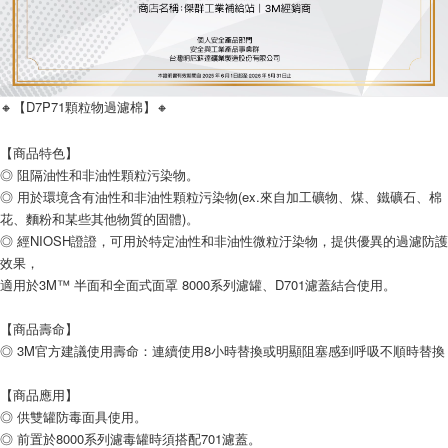
🔸【D7P71顆粒物過濾棉】🔸
【商品特色】
◎ 阻隔油性和非油性顆粒污染物。
◎ 用於環境含有油性和非油性顆粒污染物(ex.來自加工礦物、煤、鐵礦石、棉
花、麵粉和某些其他物質的固體)。
◎ 經NIOSH證證，可用於特定油性和非油性微粒汙染物，提供優異的過濾防護
效果，
適用於3M™ 半面和全面式面罩 8000系列濾罐、D701濾蓋結合使用。
【商品壽命】
◎ 3M官方建議使用壽命：連續使用8小時替換或明顯阻塞感到呼吸不順時替換
【商品應用】
◎ 供雙罐防毒面具使用。
◎ 前置於8000系列濾毒罐時須搭配701濾蓋。