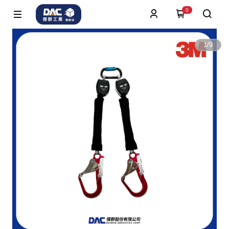
0
1
/
9