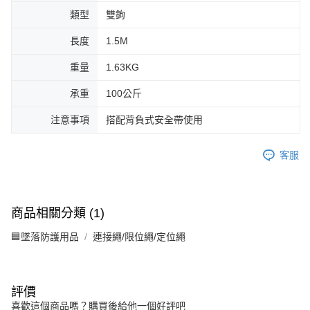
類型
雙鉤
長度
1.5M
重量
1.63KG
承重
100公斤
注意事項
搭配背負式安全帶使用
客服
商品相關分類 (1)
🟦墜落防護用品
連接繩/限位繩/定位繩
評價
喜歡這個商品嗎？購買後給他一個好評吧