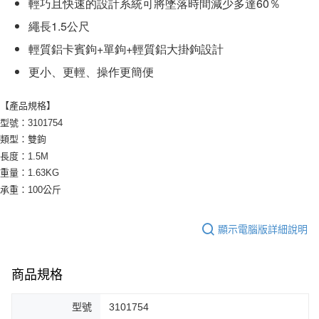
輕巧且快速的設計系統可將墜落時間減少多達60％
新竹物流(大件商品、貨量較大)
每筆NT$200，滿NT$5,000(含以上)免運費
繩長1.5公尺
輕質鋁卡賓鉤+單鉤+輕質鋁大掛鉤設計
更小、更輕、操作更簡便
【產品規格】
型號：3101754
類型：雙鉤
長度：1.5M
重量：1.63KG
承重：100公斤
顯示電腦版詳細說明
商品規格
型號
3101754