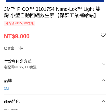
3M™ PICO™ 3101754 Nano-Lok™ Light 雙
鉤 小型自動回縮救生索【傑群工業補給站】
宅配滿NT$5,000免運
NT$9,000
已賣出：6件
付款與運送方式
宅配滿NT$5,000免運
付款方式
品牌
信用卡一次付款
3M
超商取貨付款
商品特色
LINE Pay