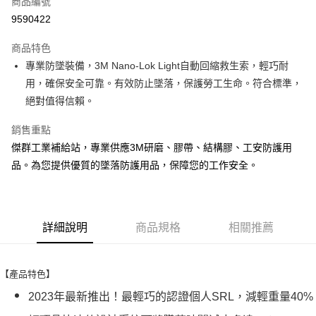
商品編號
Apple Pay
9590422
街口支付
商品特色
悠遊付
專業防墜裝備，3M Nano-Lok Light自動回縮救生索，輕巧耐
全盈+PAY
用，確保安全可靠。有效防止墜落，保護勞工生命。符合標準，
絕對值得信賴。
運送方式
銷售重點
全家取貨付款
傑群工業補給站，專業供應3M研磨、膠帶、結構膠、工安防護用
每筆NT$60
品。為您提供優質的墜落防護用品，保障您的工作安全。
付款後全家取貨
每筆NT$60
詳細說明
商品規格
相關推薦
7-11取貨付款
每筆NT$60
付款後7-11取貨
【產品特色】
每筆NT$60
2023年最新推出！最輕巧的認證個人SRL，減輕重量40%