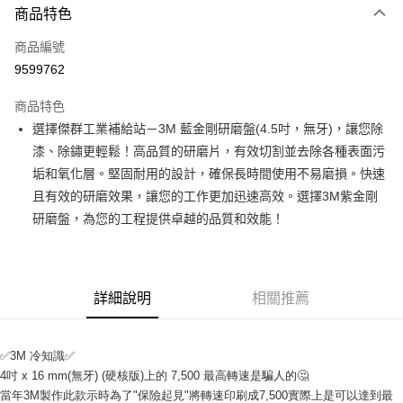
商品特色
LINE Pay
商品編號
Apple Pay
9599762
街口支付
商品特色
運送方式
選擇傑群工業補給站－3M 藍金剛研磨盤(4.5吋，無牙)，讓您除
漆、除鏽更輕鬆！高品質的研磨片，有效切割並去除各種表面污
全家取貨付款
垢和氧化層。堅固耐用的設計，確保長時間使用不易磨損。快速
每筆NT$60
且有效的研磨效果，讓您的工作更加迅速高效。選擇3M紫金剛
付款後全家取貨
研磨盤，為您的工程提供卓越的品質和效能！
每筆NT$60
7-11取貨付款
每筆NT$60
詳細說明
相關推薦
付款後7-11取貨
每筆NT$60
✅3M 冷知識✅
4吋 x 16 mm(無牙) (硬核版)上的 7,500 最高轉速是騙人的🤔
新竹物流(大件商品、貨量較大)
當年3M製作此款示時為了"保險起見"將轉速印刷成7,500實際上是可以達到最