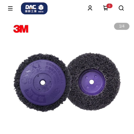
0
1
/
4