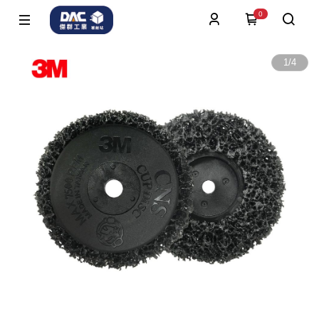
0
1
/
4