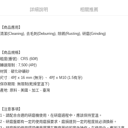
每筆NT$200，滿NT$5,000(含以上)免運費
詳細說明
相關推薦
【商品應用】
清潔(Cleaning), 去毛刺(Deburring), 除銹(Rusting), 研磨(Grinding)
【商品規格】
粗度(番號) : CRS (60#)
轉速限制 : 7,500 (4吋)
材質 : 碳化矽礦砂
尺寸 : 4吋 x 16 mm (無牙) 、 4吋 x M10 (1.5有牙)
保存期限: 無限制(乾燥室溫下)
產地: 原料 - 美國、加工 - 臺灣
【注意事項】
1、請配合合適的研磨機使用，在研磨過程中，應該保持室溫。
2、研磨盤都有一定的使用磨損要求，磨損達到一定的程度就必須換新。
3、研磨盤的使用環境儘量選擇在整齊單純的室內操作。在使用中，應該注意