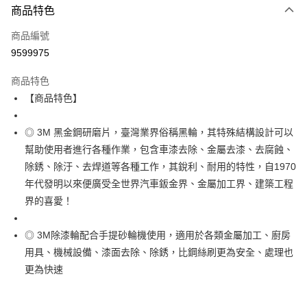
商品特色
LINE Pay
商品編號
Apple Pay
9599975
街口支付
商品特色
運送方式
【商品特色】
全家取貨付款
◎ 3M 黑金鋼研磨片，臺灣業界俗稱黑輪，其特殊結構設計可以
每筆NT$60
幫助使用者進行各種作業，包含車漆去除、金屬去漆、去腐蝕、
付款後全家取貨
除銹、除汙、去焊道等各種工作，其銳利、耐用的特性，自1970
每筆NT$60
年代發明以來便廣受全世界汽車鈑金界、金屬加工界、建築工程
界的喜愛！
7-11取貨付款
每筆NT$60
◎ 3M除漆輪配合手提砂輪機使用，適用於各類金屬加工、廚房
付款後7-11取貨
用具、機械設備、漆面去除、除銹，比鋼絲刷更為安全、處理也
每筆NT$60
更為快速
新竹物流(大件商品、貨量較大)