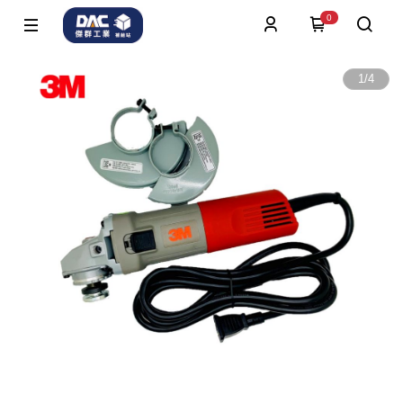
0
1
/
4