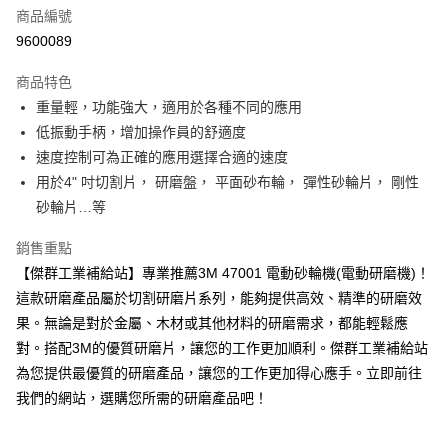
商品編號
Apple Pay
9600089
街口支付
商品特色
運送方式
重量輕，功能強大，適用於各種不同的應用
低振動手柄，增加操作員的舒適度
全家取貨付款
速度控制可為正確的應用選擇合適的速度
每筆NT$60
用於4" 吋切割片， 研磨盤， 平面砂布輪， 彈性砂輪片， 剛性
付款後全家取貨
砂輪片…等
每筆NT$60
銷售重點
7-11取貨付款
【傑群工業補給站】專業推薦3M 47001 電動砂輪機(電動研磨機)！
每筆NT$60
這款研磨產品屬於切割研磨片系列，能夠提供高效、精準的研磨效
果。無論是對於金屬、木材或其他材料的研磨需求，都能輕鬆應
付款後7-11取貨
對。搭配3M的優質研磨片，讓您的工作更加順利。傑群工業補給站
每筆NT$60
為您提供最優質的研磨產品，讓您的工作更加得心應手。立即前往
新竹物流(大件商品、貨量較大)
我們的網站，選購您所需的研磨產品吧！
每筆NT$200，滿NT$5,000(含以上)免運費